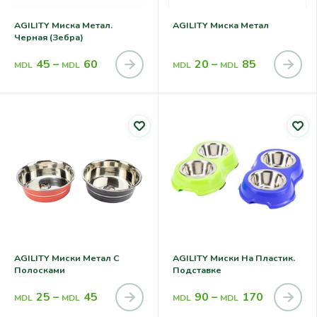
AGILITY Миска Метал.
AGILITY Миска Метал
Черная (зебра)
45
–
60
20
–
85
MDL
MDL
MDL
MDL
AGILITY Миски Метал С
AGILITY Миски На Пластик.
Полосками
Подставке
25
–
45
90
–
170
MDL
MDL
MDL
MDL