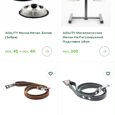
AGILITY Миска Метал. Белая
AGILITY Металлические
(зебра)
Миски На Регулируемой
Подставке 16cm
45
–
60
300
MDL
MDL
MDL