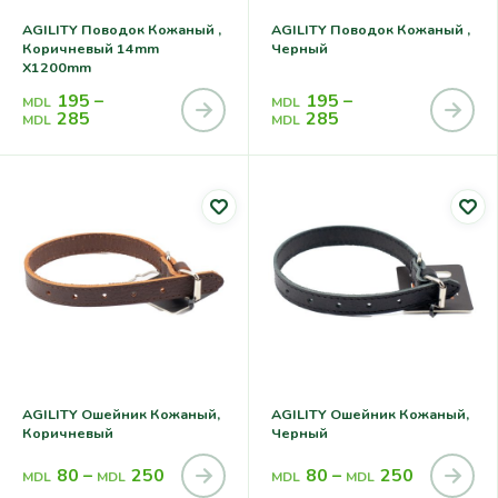
AGILITY Поводок Кожаный ,
AGILITY Поводок Кожаный ,
Коричневый 14mm
Черный
X1200mm
195
–
195
–
MDL
MDL
285
285
MDL
MDL
AGILITY Ошейник Кожаный,
AGILITY Ошейник Кожаный,
Коричневый
Черный
80
–
250
80
–
250
MDL
MDL
MDL
MDL