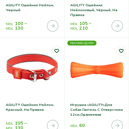
AGILITY Ошейник Нейлон,
AGILITY Ошейник
Черный
Нейлоновый, Чёрный, На
Пряжке
100
–
105
–
MDL
MDL
130
210
MDL
MDL
РЕКОМЕНДУЕМ
AGILITY Ошейник Нейлон,
Игрушка «AGILITY»для
Красный, На Пряжке
Собак Гантель С Отверстием
12см,оранжевая
105
–
MDL
60
MDL
130
MDL