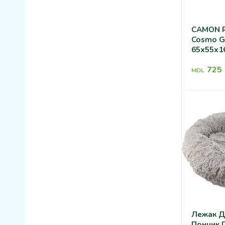
CAMON R
Cosmo G
65x55x1
725
MDL
Лежак Д
Пончик 