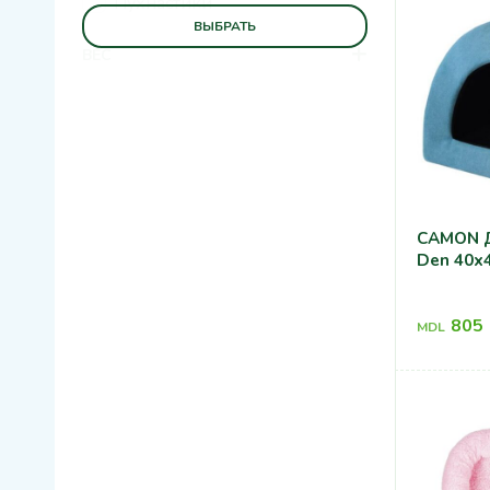
Пухнастики
ВЫБРАТЬ
+
ВЕС
CAMON Д
Den 40x
805
MDL