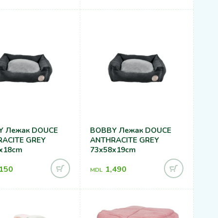
Y Лежак DOUCE
BOBBY Лежак DOUCE
ACITE GREY
ANTHRACITE GREY
x18cm
73x58x19cm
,150
1,490
MDL