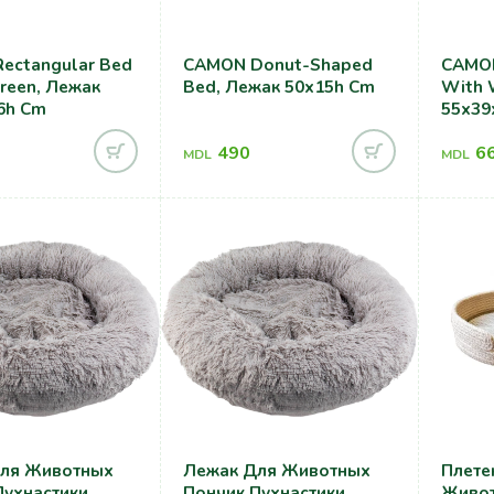
ectangular Bed
CAMON Donut-Shaped
CAMON
reen, Лежак
Bed, Лежак 50x15h Cm
With 
6h Cm
55x39
490
6
MDL
MDL
ля Животных
Лежак Для Животных
Плете
Пухнастики
Пончик Пухнастики
Живот