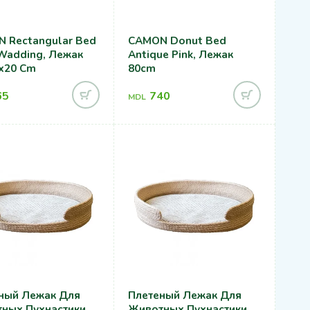
 Rectangular Bed
CAMON Donut Bed
Wadding, Лежак
Antique Pink, Лежак
x20 Cm
80cm
65
740
MDL
ный Лежак Для
Плетеный Лежак Для
ных Пухнастики,
Животных Пухнастики,