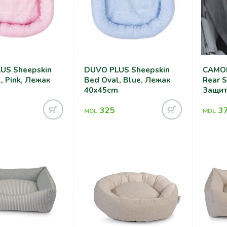
US Sheepskin
DUVO PLUS Sheepskin
CAMON
, Pink, Лежак
Bed Oval, Blue, Лежак
Rear S
40x45cm
Защит
Сиден
325
3
160x1
MDL
MDL