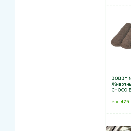
BOBBY М
Животных FEA
CHOCO 
475
MDL