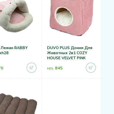
 Лежак RABBY
DUVO PLUS Домик Для
xh28
Животных 2в1 COZY
HOUSE VELVET PINK
70
845
MDL