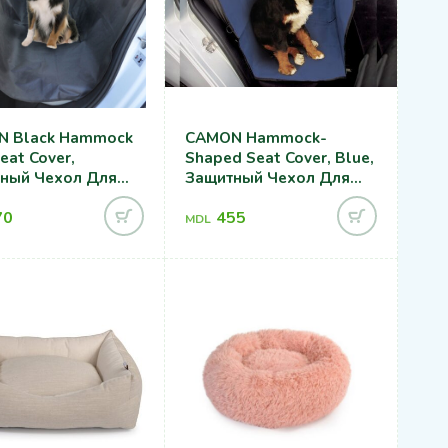
 Black Hammock
CAMON Hammock-
eat Cover,
Shaped Seat Cover, Blue,
ный Чехол Для
Защитный Чехол Для
ья Автомобиля
Сиденья Автомобиля
70
455
45cm
130x135cm
MDL