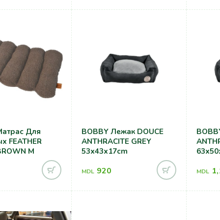
атрас Для
BOBBY Лежак DOUCE
BOBB
THER
ANTHRACITE GREY
ANTHR
BROWN M
53x43x17cm
63x50
920
1
MDL
MDL