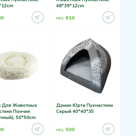
*12cm
48*39*12cm
00
610
MDL
 Для Животных
Домик Юрта Пухнастики
стики Пончик
Серый 40*40*35
чный), 50*50cm
00
500
MDL