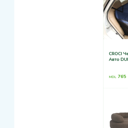
CROCI Чехол На
Авто DU
765
MDL