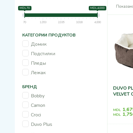
Показано
MDL70
MDL4,000
70
1,053
2,035
3,018
4,000
КАТЕГОРИИ ПРОДУКТОВ
Домик
Подстилки
Пледы
Лежак
БРЕНД
DUVO PL
VELVET 
Bobby
Camon
1,67
MDL
1,75
Croci
MDL
Duvo Plus