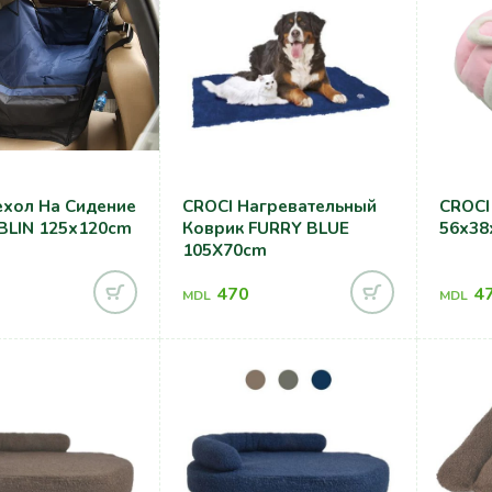
 Сидение
CROCI Нагревательный
CROCI
BLIN 125x120cm
Коврик FURRY BLUE
56x38
105X70cm
470
4
MDL
MDL