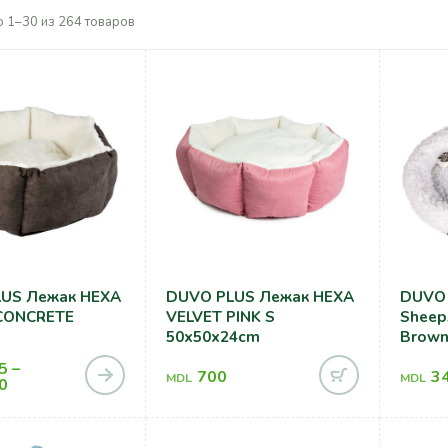
 1–30 из 264 товаров
US Лежак HEXA
DUVO PLUS Лежак HEXA
DUVO 
CONCRETE
VELVET PINK S
Sheep
50x50x24cm
Brown
5
–
700
3
MDL
MDL
0