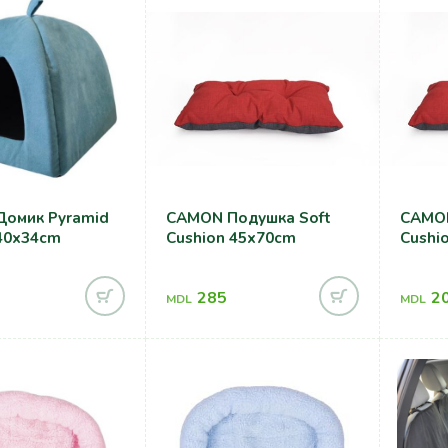
омик Pyramid
CAMON Подушка Soft
CAMON
40x34cm
Cushion 45x70cm
Cushi
285
2
MDL
MDL