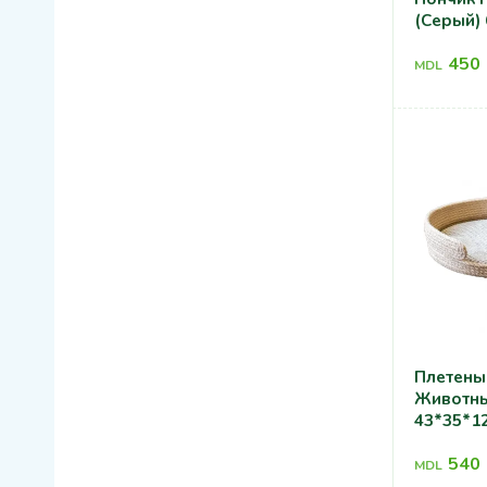
(серый)
450
MDL
Плетены
Животны
43*35*1
540
MDL