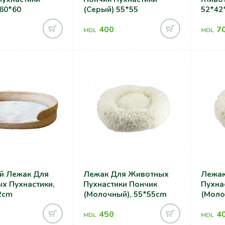
 60*60
(серый) 55*55
52*42
400
7
MDL
MDL
й Лежак Для
Лежак Для Животных
Лежак
х Пухнастики,
Пухнастики Пончик
Пухна
2cm
(молочный), 55*55cm
(моло
450
4
MDL
MDL