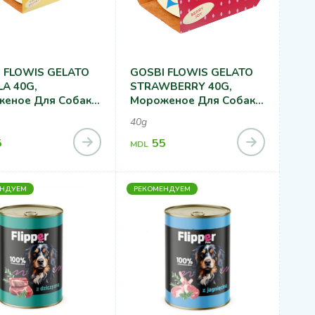
 FLOWIS GELATO
GOSBI FLOWIS GELATO
LA 40G,
STRAWBERRY 40G,
еное Для Собак,
Мороженое Для Собак,
усом Ваниль
Со Вкусом Клубники
40g
5
55
MDL
ЕНДУЕМ
РЕКОМЕНДУЕМ