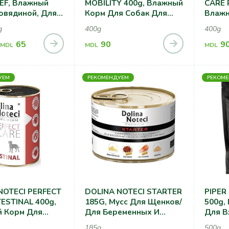
EF, Влажный
MOBILITY 400g, Влажный
CARE 
Говядиной, Для
Корм Для Собак Для
Влажн
Поддержания Здоровья
Собак
g
400g
400g
Суставов
Вызд
65
90
Собак
9
MDL
MDL
MDL
УЕМ
РЕКОМЕНДУЕМ
РЕКОМ
NOTECI PERFECT
DOLINA NOTECI STARTER
PIPER Duck And Pear
TESTINAL 400g,
185G, Мусс Для Щенков/
500g,
 Корм Для
Для Беременных И
Для В
ри Нарушениях
Кормящих Собак
Всех 
185g
500g