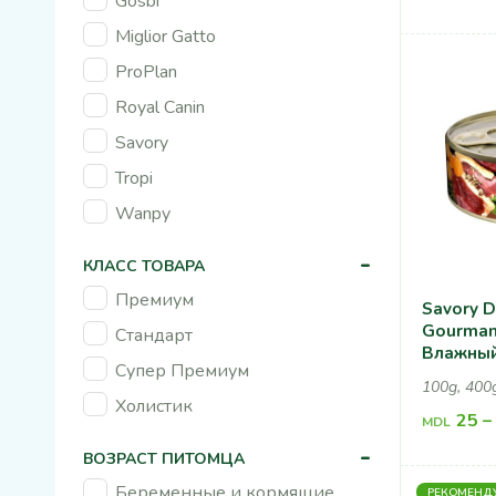
Gosbi
Miglior Gatto
ProPlan
Royal Canin
Savory
Tropi
Wanpy
-
КЛАСС ТОВАРА
Премиум
Savory D
Gourman
Стандарт
Влажный
Супер Премиум
Для Соб
100g, 400
Холистик
25
–
MDL
-
ВОЗРАСТ ПИТОМЦА
Беременные и кормящие
РЕКОМЕНД