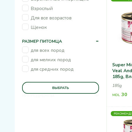
Взрослый
Для все возрастов
Щенок
-
РАЗМЕР ПИТОМЦА
для всех пород
для мелких пород
Super Mi
для средних пород
Veal And
185g, В
+
Для Соб
ВЕС
185g
ВЫБРАТЬ
И Гусин
+
30
MDL
ИНГРЕДИЕНТЫ
РЕКОМЕНД