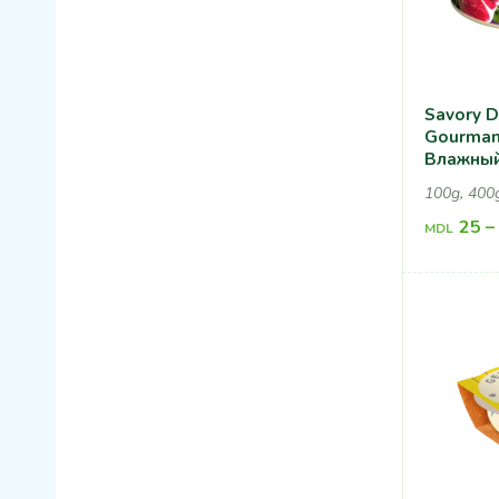
Savory D
Gourman
Влажный
Собак С
100g, 400
25
–
MDL