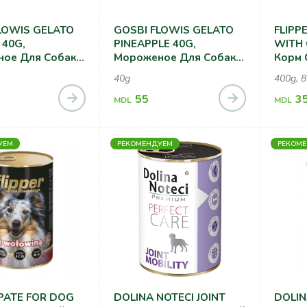
LOWIS GELATO
GOSBI FLOWIS GELATO
FLIPP
40G,
PINEAPPLE 40G,
WITH 
ое Для Собак,
Мороженое Для Собак,
Корм 
ом Банана
Со Вкусом Ананаса
Собак
40g
400g, 
55
3
MDL
MDL
УЕМ
РЕКОМЕНДУЕМ
РЕКОМ
 PATE FOR DOG
DOLINA NOTECI JOINT
DOLIN