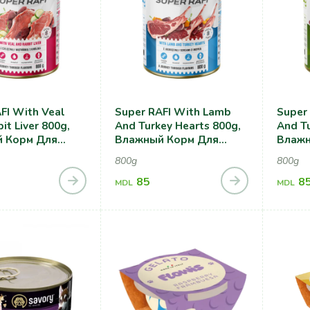
FI With Veal
Super RAFI With Lamb
Super
it Liver 800g,
And Turkey Hearts 800g,
And Tu
 Корм Для
Влажный Корм Для
Влажн
 Телятиной И
Собак С Ягненком И
Собак
800g
800g
ей Печенью
Индюшачьими
Утины
Сердечками
85
8
MDL
MDL