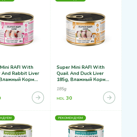
Mini RAFI With
Super Mini RAFI With
 And Rabbit Liver
Quail And Duck Liver
 Влажный Корм
185g, Влажный Корм
обак С Индейкой И
Для Собак С
185g
ью Кролика
Перепелкой И Печенью
0
Утки
30
MDL
ЕНДУЕМ
РЕКОМЕНДУЕМ