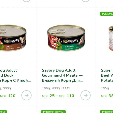
РЕКОМ
og Adult
Savory Dog Adult
Super 
d Duck,
Gourmand 4 Meats —
Beef 
 Корм С Уткой
Влажный Корм Для
Potat
ак
Собак
Корм 
g, 800g
100g, 400g, 800g
185g
Говяд
120
25
–
110
Карто
3
MDL
MDL
MDL
MDL
УЕМ
РЕКОМЕНДУЕМ
РЕКОМ