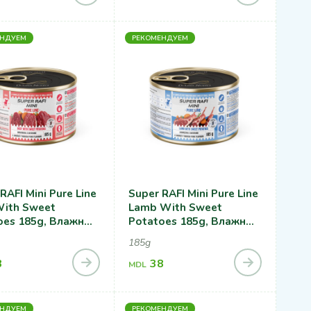
ЕНДУЕМ
РЕКОМЕНДУЕМ
RAFI Mini Pure Line
Super RAFI Mini Pure Line
With Sweet
Lamb With Sweet
oes 185g, Влажный
Potatoes 185g, Влажный
Для Собак С
Корм Для Собак С
185g
иной И Сладким
Ягненком И Сладким
фелем
8
Картофелем
38
MDL
ЕНДУЕМ
РЕКОМЕНДУЕМ