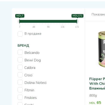
Показано
MDL7
MDL172
7
48
90
131
172
В продаже
БРЕНД
Belcando
Bewi Dog
Calibra
Croci
Flipper 
Dolina Noteci
With Ch
Влажный
Fitmin
Курицей
800g
Friskies
65
MDL