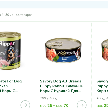
 1–30 из 144 товаров
Pate For Dog
Savory Dog All Breeds
Savor
icken —
Puppy Rabbit, Влажный
Puppy
 Корм С
Корм С Курицей Для
Корм 
, Для Собак
Щенков
Щенк
100g, 400g
100g, 
25
–
70
2
MDL
MDL
MDL