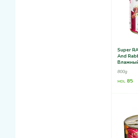
Super RA
And Rabb
Влажный
Собак С
800g
Кроличь
85
MDL