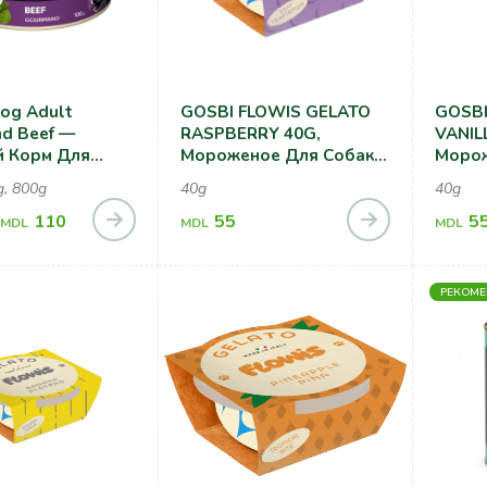
og Adult
GOSBI FLOWIS GELATO
GOSBI
d Beef —
RASPBERRY 40G,
VANIL
 Корм Для
Мороженое Для Собак,
Морож
 Говядиной
Со Вкусом Малины
Со Вк
g, 800g
40g
40g
110
55
5
MDL
MDL
MDL
РЕКОМ