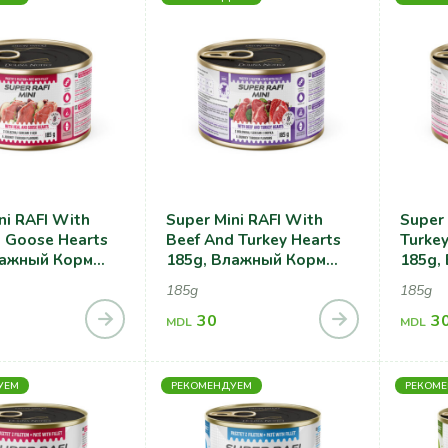
ni RAFI With
Super Mini RAFI With
Super 
 Goose Hearts
Beef And Turkey Hearts
Turkey
лажный Корм
185g, Влажный Корм
185g,
ак С Телячьими
Для Собак С Говядиной
Для С
185g
185g
ыми Сердцами
И Индюшачьими
Печен
Сердечками
30
3
MDL
MDL
УЕМ
РЕКОМЕНДУЕМ
РЕКОМ