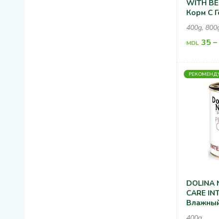
WITH BE
Корм С 
Собак
400g, 800
35
–
MDL
РЕКОМЕНД
DOLINA 
CARE IN
Влажный
Собак П
400g