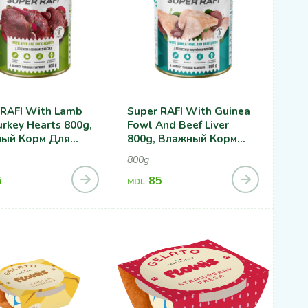
 RAFI With Lamb
Super RAFI With Guinea
rkey Hearts 800g,
Fowl And Beef Liver
ый Корм Для
800g, Влажный Корм
 С Олениной И
Для Собак С Цесаркой И
800g
ми Сердечками
Говяжьей Печенью
5
85
MDL