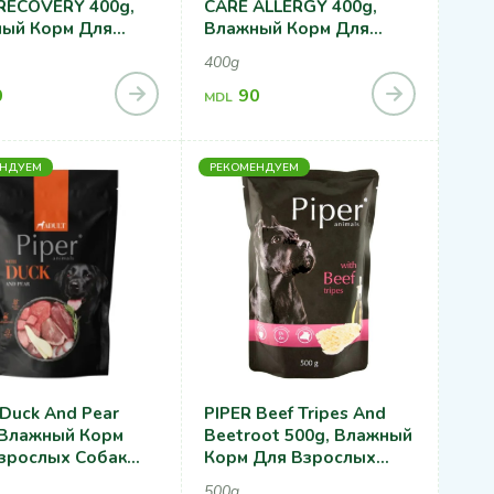
RECOVERY 400g,
CARE ALLERGY 400g,
ый Корм Для
Влажный Корм Для
, Для
Собак При Пищевой
400g
оравливающих
Аллергии
0
90
MDL
ЕНДУЕМ
РЕКОМЕНДУЕМ
PIPER Beef Tripes And
 Влажный Корм
Beetroot 500g, Влажный
зрослых Собак
Корм Для Взрослых
Пород С Уткой И
Собак Всех Пород С
500g