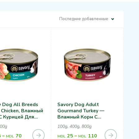
Последние добавленные
y Dog All Breeds
Savory Dog Adult
 Chicken, Влажный
Gourmand Turkey —
С Курицей Для
Влажный Корм С
ов
Индейкой Для Собак
400g
100g, 400g, 800g
5
–
70
25
–
110
MDL
MDL
MDL