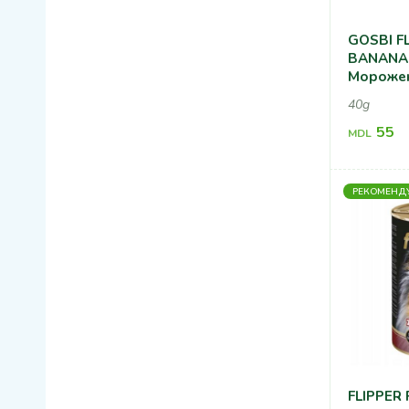
GOSBI F
BANANA 
Морожен
Со Вкус
40g
55
MDL
РЕКОМЕНД
FLIPPER