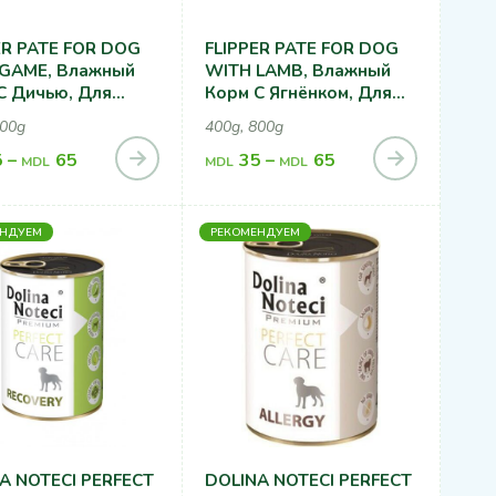
ER PATE FOR DOG
FLIPPER PATE FOR DOG
GAME, Влажный
WITH LAMB, Влажный
С Дичью, Для
Корм С Ягнёнком, Для
Собак
800g
400g, 800g
5
–
65
35
–
65
MDL
MDL
MDL
ЕНДУЕМ
РЕКОМЕНДУЕМ
A NOTECI PERFECT
DOLINA NOTECI PERFECT