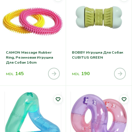
CAMON Massage Rubber
BOBBY Игрушка Для Собак
Ring, Резиновая Игрушка
CUBITUS GREEN
Для Собак 16cm
145
190
MDL
MDL