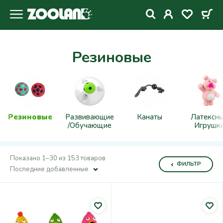
Резиновые
Резиновые
Развивающие
Канаты
Латексн
/обучающие
Игрушк
Показано 1–30 из 153 товаров
ФИЛЬТР
Последние добавленные