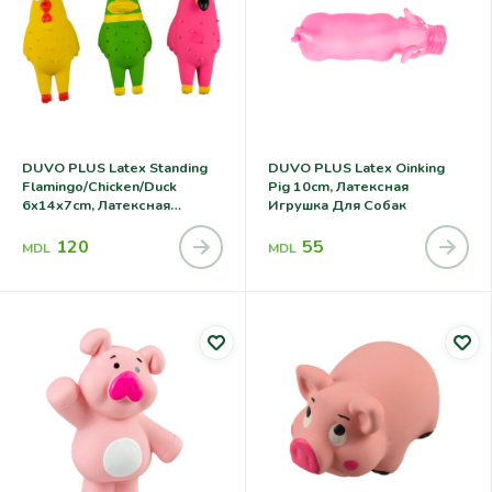
DUVO PLUS Latex Standing
DUVO PLUS Latex Oinking
Flamingo/chicken/duck
Pig 10cm, Латексная
6x14x7cm, Латексная
Игрушка Для Собак
Игрушка Для Собак 1 Штука
120
55
MDL
MDL