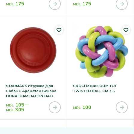
175
175
MDL
MDL
STARMARK Игрушка Для
CROCI Мячик GUM TOY
Собак С Ароматом Бекона
TWISTED BALL CM 7.5
DURAFOAM BACON BALL
105
–
MDL
100
MDL
305
MDL