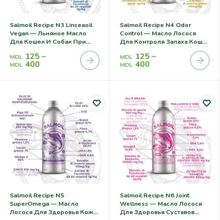
Salmoil Recipe N3 Linseaoil
Salmoil Recipe N4 Odor
Vegan — Льняное Масло
Control — Масло Лосося
Для Кошек И Собак При
Для Контроля Запаха Кошек
Аллергии
И Собак
125
–
125
–
MDL
MDL
400
400
MDL
MDL
Salmoil Recipe N5
Salmoil Recipe N6 Joint
SuperOmega — Масло
Wellness — Масло Лосося
Лосося Для Здоровья Кожи
Для Здоровья Суставов