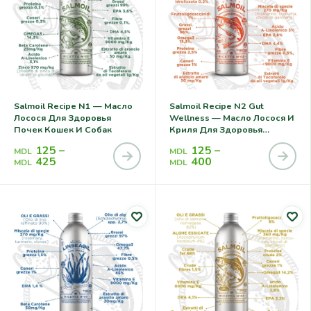
Salmoil Recipe N1 — Масло
Salmoil Recipe N2 Gut
Лосося Для Здоровья
Wellness — Масло Лосося И
Почек Кошек И Собак
Криля Для Здоровья
Кишечника Кошек И Собак
125
–
125
–
MDL
MDL
425
400
MDL
MDL