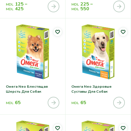
И Шерсти Кошек И Собак
Кошек И Собак
125
–
225
–
MDL
MDL
425
550
MDL
MDL
Омега Neo Блестящая
Омега Neo Здоровые
Шерсть Для Собак
Суставы Для Собак
65
65
MDL
MDL