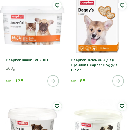
Beaphar Junior Cal 200 Г
Beaphar Витамины Для
Щенков Beaphar Doggy’s
200g
Junior
125
85
MDL
MDL