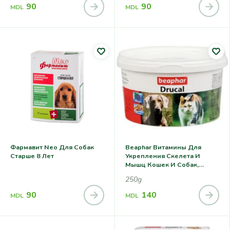
90
90
MDL
MDL
Фармавит Neo Для Собак
Beaphar Витамины Для
Старше 8 Лет
Укрепления Скелета И
Мышц Кошек И Собак,
Порошок (drucal) 0,250 Кг
250g
90
140
MDL
MDL