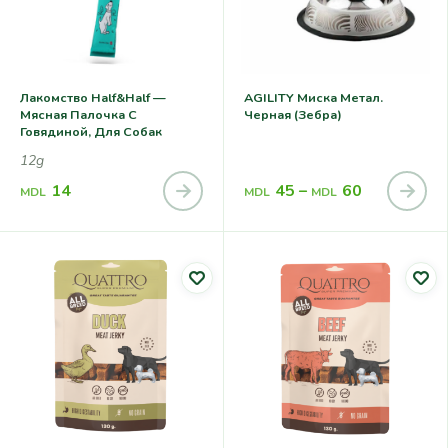
Лакомство Half&Half —
AGILITY Миска Метал.
Мясная Палочка С
Черная (зебра)
Говядиной, Для Собак
12g
14
45
–
60
MDL
MDL
MDL