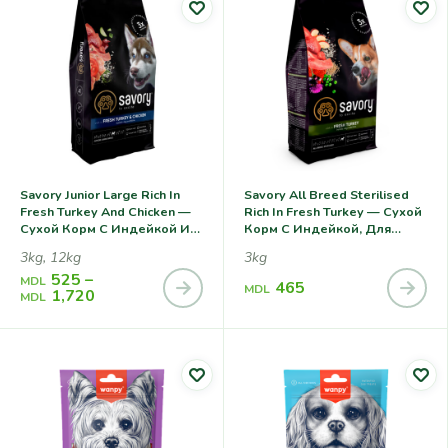
Savory Junior Large Rich In
Savory All Breed Sterilised
Fresh Turkey And Chicken —
Rich In Fresh Turkey — Сухой
Сухой Корм С Индейкой И
Корм С Индейкой, Для
Курицей, Для Щенков
Кастрированных И
3kg, 12kg
3kg
Крупных Пород
Стерилизованных Собак
525
–
Всех Пород
MDL
465
MDL
1,720
MDL