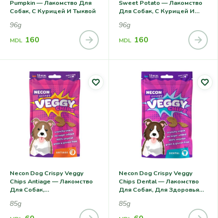
Pumpkin — Лакомство Для
Sweet Potato — Лакомство
Собак, С Курицей И Тыквой
Для Собак, С Курицей И
Сладким Картофелем
96g
96g
160
160
MDL
MDL
Necon Dog Crispy Veggy
Necon Dog Crispy Veggy
Chips Antiage — Лакомство
Chips Dental — Лакомство
Для Собак,
Для Собак, Для Здоровья
Антиоксидантная Защита
Зубов
85g
85g