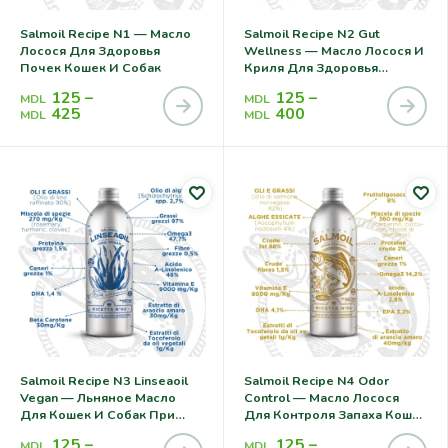
Salmoil Recipe N1 — Масло
Salmoil Recipe N2 Gut
Лосося Для Здоровья
Wellness — Масло Лосося И
Почек Кошек И Собак
Криля Для Здоровья
Кишечника Кошек И Собак
125
–
125
–
MDL
MDL
425
400
MDL
MDL
Salmoil Recipe N3 Linseaoil
Salmoil Recipe N4 Odor
Vegan — Льняное Масло
Control — Масло Лосося
Для Кошек И Собак При
Для Контроля Запаха Кошек
Аллергии
И Собак
125
–
125
–
MDL
MDL