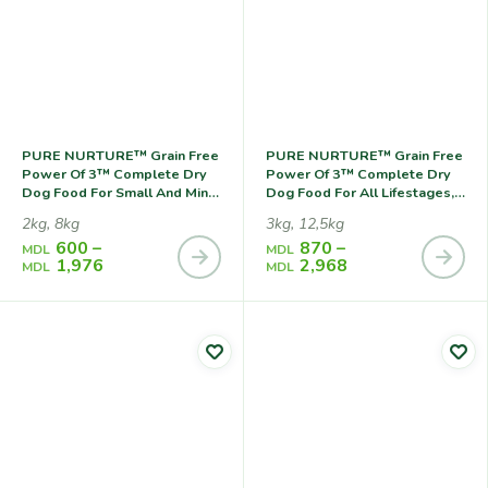
PURE NURTURE™ Grain Free
PURE NURTURE™ Grain Free
Power Of 3™ Complete Dry
Power Of 3™ Complete Dry
Dog Food For Small And Mini
Dog Food For All Lifestages,
Breeds For All Lifestages No
No Grains Turkey With
2kg, 8kg
3kg, 12,5kg
Grains Turkey With Peas,
Potato, Сухой Корм С
600
–
870
–
Сухой Корм С Индейкой И
Индейкой И Картофелем
MDL
MDL
1,976
2,968
Горохом Для Собак Мелких
Для Собак На Всех Стадиях
MDL
MDL
Пород На Всех Стадиях
Жизни
Жизни