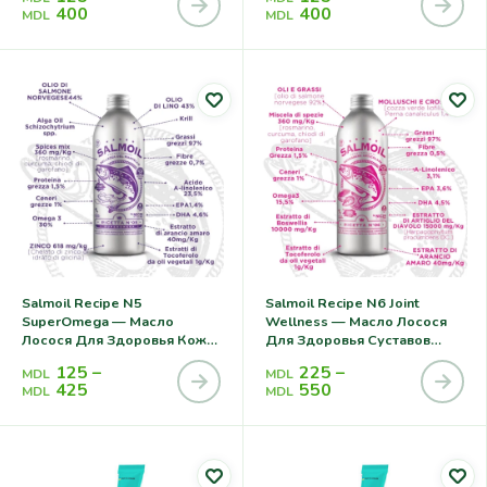
400
400
MDL
MDL
Salmoil Recipe N5
Salmoil Recipe N6 Joint
SuperOmega — Масло
Wellness — Масло Лосося
Лосося Для Здоровья Кожи
Для Здоровья Суставов
И Шерсти Кошек И Собак
Кошек И Собак
125
–
225
–
MDL
MDL
425
550
MDL
MDL