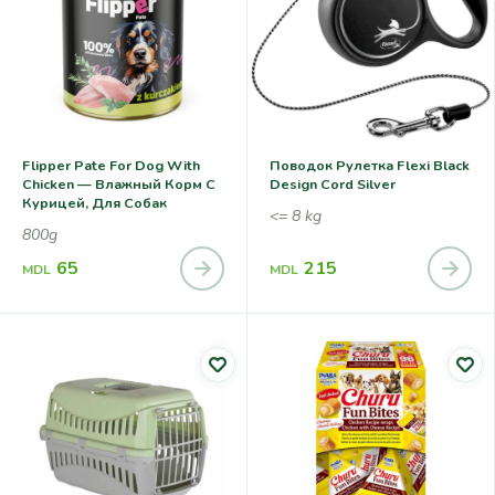
Flipper Pate For Dog With
Поводок Рулетка Flexi Black
Chicken — Влажный Корм С
Design Cord Silver
Курицей, Для Собак
<= 8 kg
800g
65
215
MDL
MDL