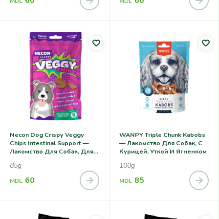
60
60
MDL
MDL
Necon Dog Crispy Veggy
WANPY Triple Chunk Kabobs
Chips Intestinal Support —
— Лакомство Для Собак, С
Лакомство Для Собак, Для
Курицей, Уткой И Ягненком
Здоровья
85g
100g
Пищеварительной Системы
60
85
MDL
MDL