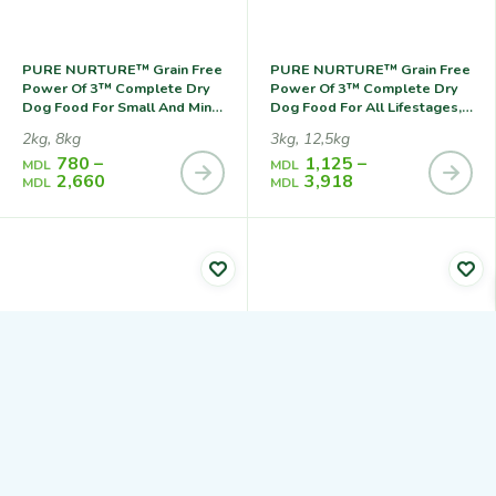
PURE NURTURE™ Grain Free
PURE NURTURE™ Grain Free
Power Of 3™ Complete Dry
Power Of 3™ Complete Dry
Dog Food For Small And Mini
Dog Food For All Lifestages,
Breeds For All Lifestages,no
No Grains Lamb With Potato,
2kg, 8kg
3kg, 12,5kg
Grains Lamb With Peas,
Сухой Корм С Ягненком И
780
–
1,125
–
Сухой Корм С Ягненком И
Картофелем Для Собак На
MDL
MDL
2,660
3,918
Горохом Для Собак Мелких
Всех Стадиях Жизни
MDL
MDL
Пород На Всех Стадиях
Жизни
PURE NURTURE™ Daily
PURE NURTURE Daily
Nurture Power Of 3™
Nurture Power Of 3 Complete