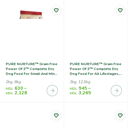
PURE NURTURE™ Grain Free
PURE NURTURE™ Grain Free
Power Of 3™ Complete Dry
Power Of 3™ Complete Dry
Dog Food For Small And Mini
Dog Food For All Lifestages,
Breeds For All Lifestages No
No Grains Salmon With
2kg, 8kg
3kg, 12,5kg
Grains Salmon With Split
Potato, Сухой Корм С
630
–
945
–
Peas, Сухой Корм С
Лососем И Картофелем Для
MDL
MDL
2,128
3,265
Лососем И С
Собак На Всех Стадиях
MDL
MDL
Измельченным Горохом
Жизни
Для Собак Мелких Пород
На Всех Стадиях Жизни