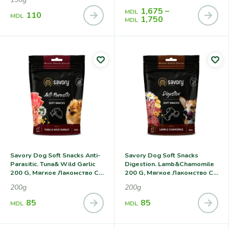
1,675
–
MDL
110
MDL
1,750
MDL
Savory Dog Soft Snacks Anti-
Savory Dog Soft Snacks
Parasitic. Tuna& Wild Garlic
Digestion. Lamb&Chamomile
200 G, Мягкое Лакомство С
200 G, Мягкое Лакомство С
Тунцом И Диким Чесноком,
Ягненком И Ромашкой Для
200g
200g
С Антипаразитарным
Улучшения Пищеварения У
Эффектом Для Собак
Собак
85
85
MDL
MDL