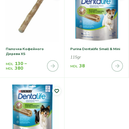
Палочка Кофейного
Purina Dentalife Small & Mini
Дерева XS
115gr
130
–
MDL
38
MDL
380
MDL