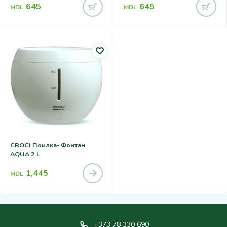
645
645
MDL
MDL
CROCI Поилка- Фонтан
AQUA 2 L
1,445
MDL
+373 78 330 690