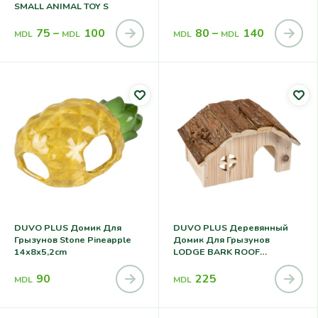
SMALL ANIMAL TOY S
75
–
100
80
–
140
MDL
MDL
MDL
MDL
DUVO PLUS Домик Для
DUVO PLUS Деревянный
Грызунов Stone Pineapple
Домик Для Грызунов
14x8x5,2cm
LODGE BARK ROOF
21x13x12cm
90
225
MDL
MDL