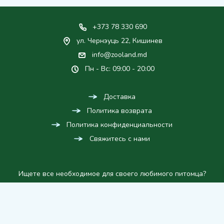
+373 78 330 690
ул. Чернэуць 22, Кишинев
info@zooland.md
Пн - Вс: 09:00 - 20:00
Доставка
Политика возврата
Политика конфиденциальности
Свяжитесь с нами
Ищете все необходимое для своего любимого питомца?
ZOOLAND — интернет зоомагазин в Кишиневе,
предлагающий всё необходимое для кошек, собак, птиц, рыб
и грызунов. В нашем ассортименте вы найдёте корма,
аксессуары, игрушки и лакомства, которые поддержат