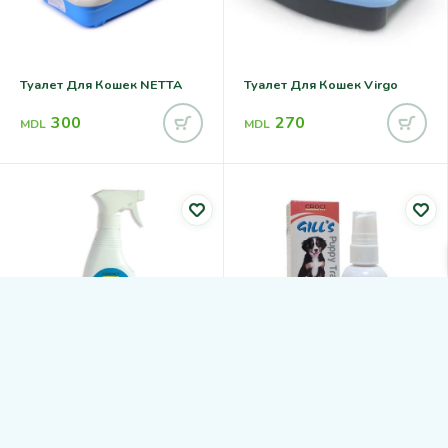
Туалет Для Кошек NETTA
Туалет Для Кошек Virgo
300
270
MDL
MDL
CROCI Дезинфицирующее
CROCI Для Приучения
Средство GILL’S WASH &
Животных К Лотку GILL’S
STOP 500 ML
PUPPY TRAINER 50 ML