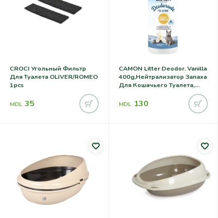
CROCI Угольный Фильтр
CAMON Litter Deodor. Vanilla
Для Туалета OLIVER/ROMEO
400g,нейтрализатор Запаха
1pcs
Для Кошачьего Туалета,
Ваниль
35
130
MDL
MDL