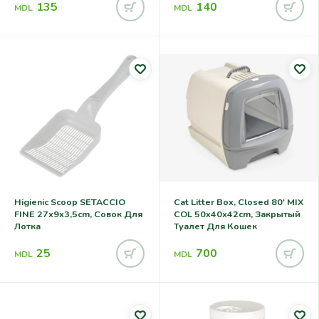
135
140
MDL
MDL
Higienic Scoop SETACCIO
Cat Litter Box, Closed 80′ MIX
FINE 27x9x3,5cm, Совок Для
COL 50x40x42cm, Закрытый
Лотка
Туалет Для Кошек
25
700
MDL
MDL