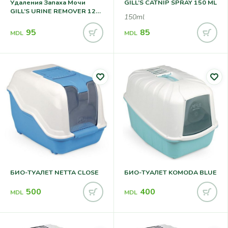
Удаления Запаха Мочи
GILL’S CATNIP SPRAY 150 ML
GILL’S URINE REMOVER 120
150ml
Ml
95
85
MDL
MDL
БИО-ТУАЛЕТ NETTA CLOSE
БИО-ТУАЛЕТ KOMODA BLUE
500
400
MDL
MDL