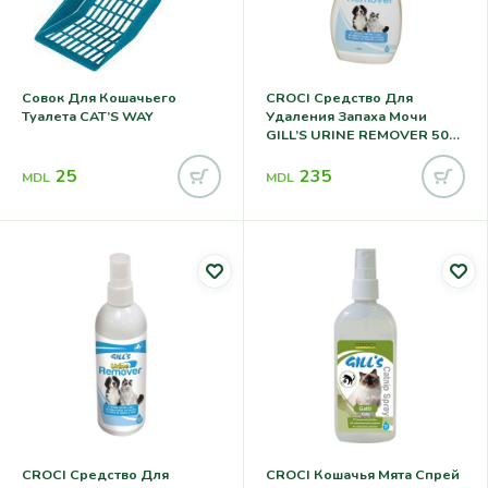
Совок Для Кошачьего
CROCI Средство Для
Туалета CAT’S WAY
Удаления Запаха Мочи
GILL’S URINE REMOVER 500
Ml
25
235
MDL
MDL
CROCI Средство Для
CROCI Кошачья Мята Спрей