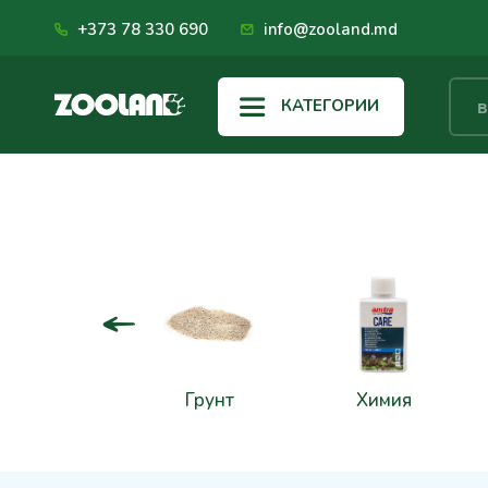
+373 78 330 690
info@zooland.md
КАТЕГОРИИ
квариумы
Грунт
Xимия