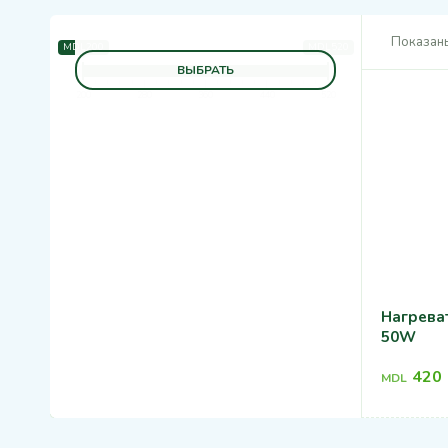
Показаны
MDL200
MDL520
ВЫБРАТЬ
200
280
360
440
520
Нагрева
50W
420
MDL