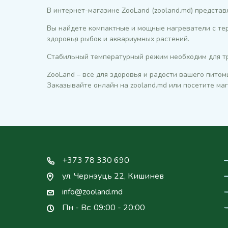
В интернет-магазине ZooLand (zooland.md) предста
Вы найдете компактные и мощные нагреватели с те
здоровья рыбок и аквариумных растений.
Стабильный температурный режим необходим для тр
ZooLand – всё для здоровья и радости вашего питом
Заказывайте онлайн на zooland.md или посетите ма
+373 78 330 690
ул. Чернэуць 22, Кишинев
info@zooland.md
Пн - Вс: 09:00 - 20:00