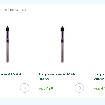
 все 4 результата
тель ATMAN
Нагреватель ATMAN
Нагре
100W
200W
420
4
MDL
MDL