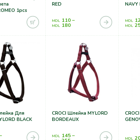
лета
RED
NAVY 
ROMEO 1pcs
110
–
1
MDL
MDL
180
2
MDL
MDL
лейка Для
CROCI Шлейка MYLORD
CROCI
YLORD BLACK
BORDEAUX
GENO
–
145
–
MDL
2
MDL