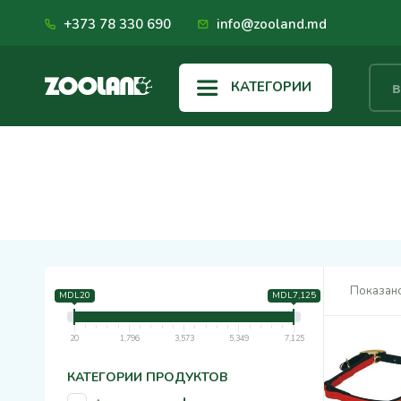
+373 78 330 690
info@zooland.md
КАТЕГОРИИ
Показано
MDL20
MDL7,125
20
1,796
3,573
5,349
7,125
КАТЕГОРИИ ПРОДУКТОВ