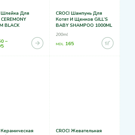
 Шлейка Для
CROCI Шампунь Для
 CEREMONY
Котят И Щенков GILL’S
M BLACK
BABY SHAMPOO 1000ML
200ml
60
–
165
MDL
95
 Керамическая
CROCI Жевательная