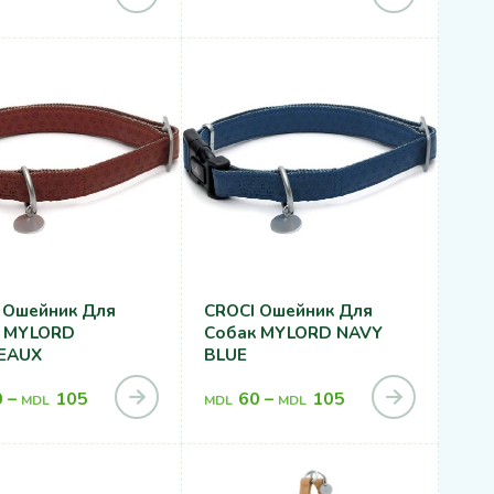
 Ошейник Для
CROCI Ошейник Для
 MYLORD
Собак MYLORD NAVY
EAUX
BLUE
0
–
105
60
–
105
MDL
MDL
MDL