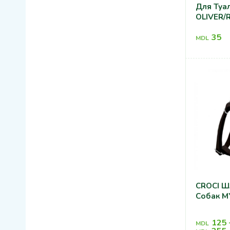
Для Туа
OLIVER/
35
MDL
CROCI Ш
Собак M
125
MDL