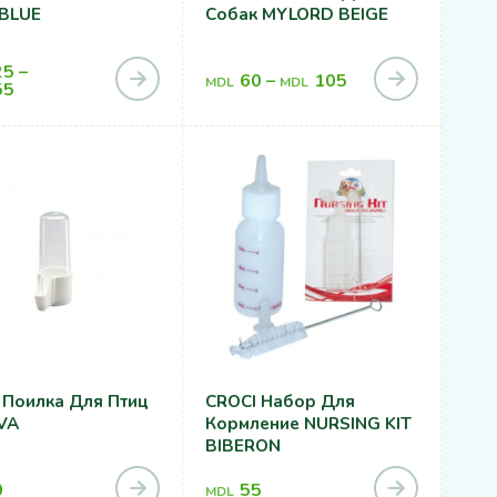
BLUE
Собак MYLORD BEIGE
25
–
60
–
105
MDL
MDL
55
 Поилка Для Птиц
CROCI Набор Для
VA
Кормление NURSING KIT
BIBERON
0
55
MDL