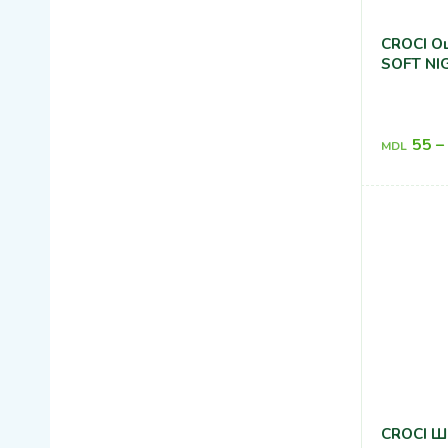
CROCI О
SOFT NI
55
–
MDL
CROCI Ш