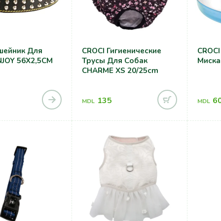
шейник Для
CROCI Гигиенические
CROCI
Трусы Для Собак
Миска
CHARME XS 20/25cm
135
6
MDL
MDL