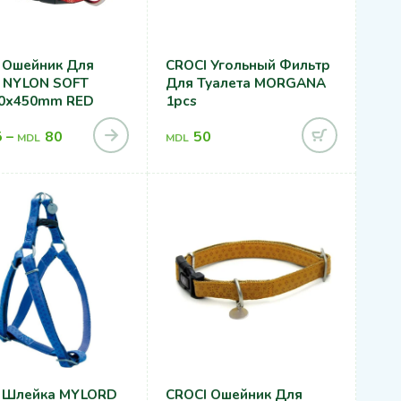
 Ошейник Для
CROCI Угольный Фильтр
 NYLON SOFT
Для Туалета MORGANA
0x450mm RED
1pcs
5
–
80
50
MDL
MDL
 Шлейка MYLORD
CROCI Ошейник Для