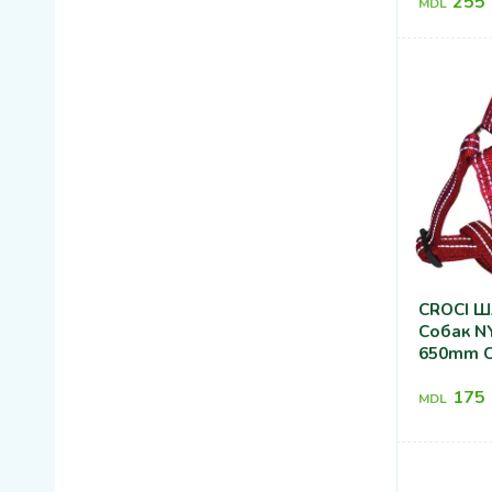
255
MDL
CROCI Ш
Собак N
650mm 
175
MDL