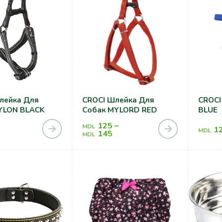
лейка Для
CROCI Шлейка Для
CROCI
YLON BLACK
Собак MYLORD RED
BLUE
125
–
MDL
1
MDL
145
MDL