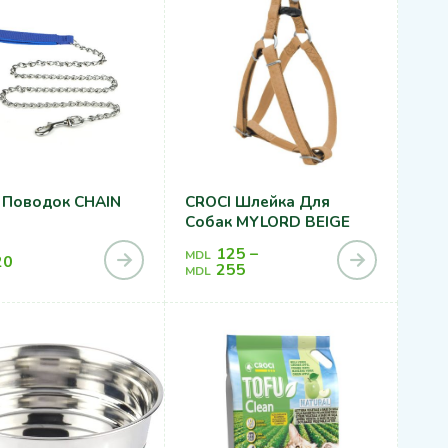
 Поводок CHAIN
CROCI Шлейка Для
Собак MYLORD BEIGE
125
–
MDL
20
255
MDL