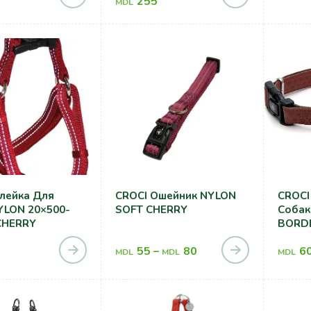
255
MDL
лейка Для
CROCI Ошейник NYLON
CROCI
YLON 20×500-
SOFT CHERRY
Собак
CHERRY
BORD
55
–
80
6
MDL
MDL
MDL