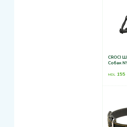
CROCI Ш
Собак N
155
MDL