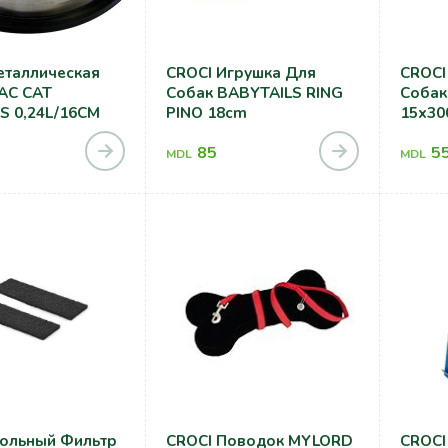
еталлическая
CROCI Игрушка Для
CROCI
AC CAT
Собак BABYTAILS RING
Собак
S 0,24L/16CM
PINO 18cm
15x30
85
5
MDL
MDL
гольный Фильтр
CROCI Поводок MYLORD
CROCI