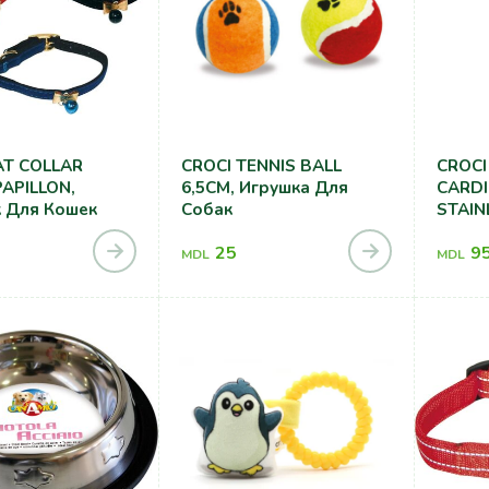
AT COLLAR
CROCI TENNIS BALL
CROCI
PAPILLON,
6,5CM, Игрушка Для
CARD
 Для Кошек
Собак
STAIN
25
9
MDL
MDL