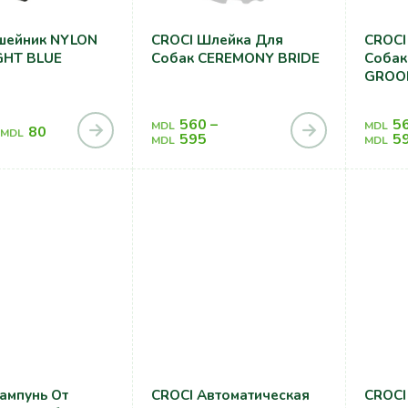
шейник NYLON
CROCI Шлейка Для
CROCI
GHT BLUE
Собак CEREMONY BRIDE
Собак
GROO
560
–
5
MDL
MDL
80
MDL
595
5
MDL
MDL
ампунь От
CROCI Автоматическая
CROCI