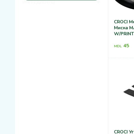
+
ИНГРЕДИЕНТЫ
CROCI М
Миска M
W/PRINT
45
MDL
CROCI У