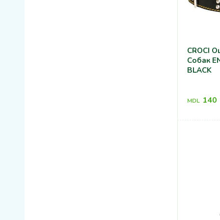
CROCI О
Собак ENJOY 56X2,5CM
BLACK
140
MDL