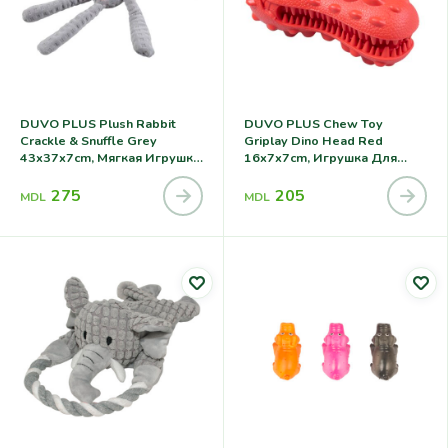
DUVO PLUS Plush Rabbit
DUVO PLUS Chew Toy
Crackle & Snuffle Grey
Griplay Dino Head Red
43x37x7cm, Мягкая Игрушка
16x7x7cm, Игрушка Для
Для Собак
Собак
275
205
MDL
MDL