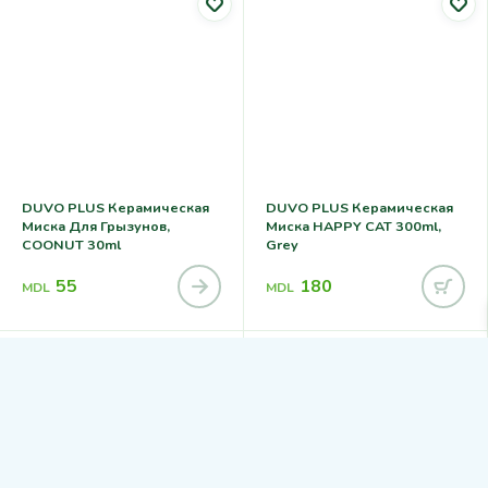
DUVO PLUS Керамическая
DUVO PLUS Керамическая
Миска Для Грызунов,
Миска HAPPY CAT 300ml,
COONUT 30ml
Grey
55
180
MDL
MDL