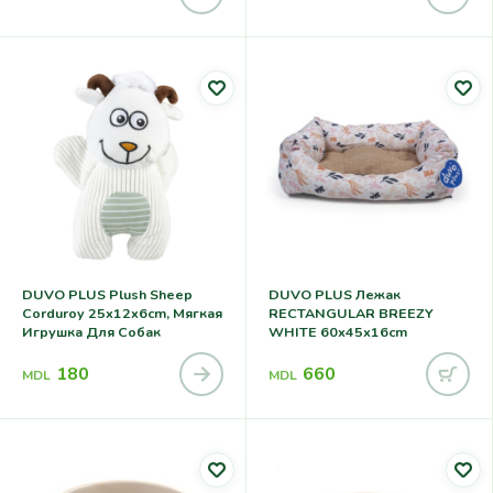
DUVO PLUS Plush Sheep
DUVO PLUS Лежак
Corduroy 25x12x6cm, Мягкая
RECTANGULAR BREEZY
Игрушка Для Собак
WHITE 60x45x16cm
180
660
MDL
MDL