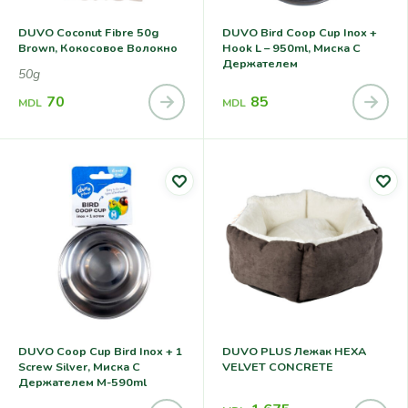
DUVO Coconut Fibre 50g
DUVO Bird Coop Cup Inox +
Brown, Кокосовое Волокно
Hook L – 950ml, Миска С
Держателем
50g
70
85
MDL
MDL
DUVO Coop Cup Bird Inox + 1
DUVO PLUS Лежак HEXA
Screw Silver, Миска С
VELVET CONCRETE
Держателем M-590ml