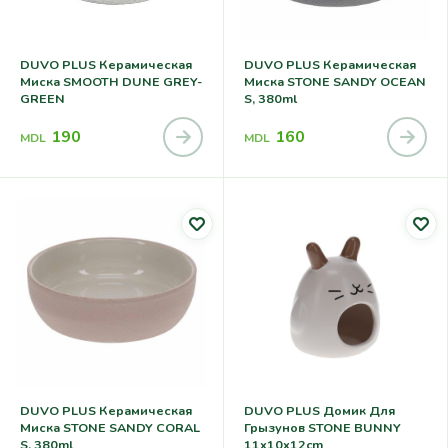
DUVO PLUS Керамическая
DUVO PLUS Керамическая
Миска SMOOTH DUNE GREY-
Миска STONE SANDY OCEAN
GREEN
S, 380ml
190
160
MDL
MDL
DUVO PLUS Керамическая
DUVO PLUS Домик Для
Миска STONE SANDY CORAL
Грызунов STONE BUNNY
S, 380ml
11x10x12cm