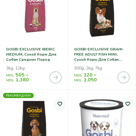
GOSBI EXCLUSIVE IBERIC
GOSBI EXCLUSIVE GRAIN
MEDIUM, Cухой Корм Для
FREE ADULT FISH MINI,
Собак Средних Пород
Сухой Корм Для Собак
Мелких Пород, С Рыбой
3kg, 12kg
500g, 2kg, 7kg
505
–
120
–
MDL
MDL
1,380
1,050
MDL
MDL
РЕКОМЕНДУЕМ