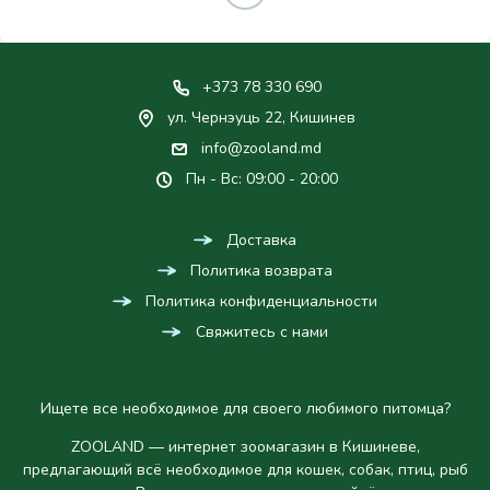
GOSBI EXCLUSIVE GRAIN
GOSBI EXCLUSIVE PUPPY
FREE ADULT DUCK MEDIUM,
MINI, Сухой Корм Для
Сухой Корм Для Собак
Щенков
500g, 3kg, 12kg
500g, 2kg, 7kg
120
–
115
–
MDL
MDL
1,575
990
MDL
MDL
РЕКОМЕНДУЕМ
РЕКОМЕНДУЕМ