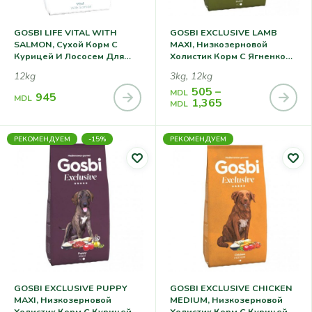
GOSBI LIFE VITAL WITH
GOSBI EXCLUSIVE LAMB
SALMON, Сухой Корм С
MAXI, Низкозерновой
Курицей И Лососем Для
Холистик Корм С Ягненком
Взрослых Собак Всех
Для Взрослых Собак
12kg
3kg, 12kg
Пород
Крупных Пород
505
–
MDL
945
MDL
1,365
MDL
РЕКОМЕНДУЕМ
-15%
РЕКОМЕНДУЕМ
GOSBI EXCLUSIVE PUPPY
GOSBI EXCLUSIVE CHICKEN
MAXI, Низкозерновой
MEDIUM, Низкозерновой
Холистик Корм С Курицей
Холистик Корм С Курицей