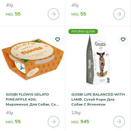
Вкусом Клубники
Банана
40g
40g
55
55
MDL
MDL
РЕКОМЕНДУЕМ
GOSBI FLOWIS GELATO
GOSBI LIFE BALANCED WITH
PINEAPPLE 40G,
LAMB, Сухой Корм Для
Мороженое Для Собак, Со
Собак С Ягненком
Вкусом Ананаса
40g
12kg
55
945
MDL
MDL