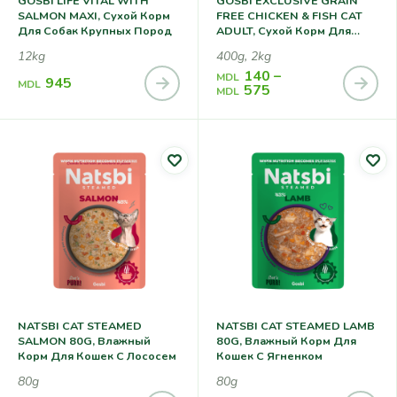
GOSBI LIFE VITAL WITH
GOSBI EXCLUSIVE GRAIN
SALMON MAXI, Сухой Корм
FREE CHICKEN & FISH CAT
Для Собак Крупных Пород
ADULT, Сухой Корм Для
Котов
12kg
400g, 2kg
140
–
MDL
945
MDL
575
MDL
NATSBI CAT STEAMED
NATSBI CAT STEAMED LAMB
SALMON 80G, Влажный
80G, Влажный Корм Для
Корм Для Кошек С Лососем
Кошек С Ягненком
80g
80g