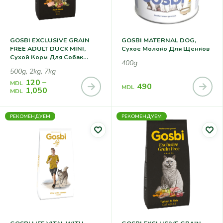
GOSBI EXCLUSIVE GRAIN
GOSBI MATERNAL DOG,
FREE ADULT DUCK MINI,
Сухое Молоко Для Щенков
Сухой Корм Для Собак
400g
Мелких Пород, С Уткой
500g, 2kg, 7kg
120
–
MDL
490
MDL
1,050
MDL
РЕКОМЕНДУЕМ
РЕКОМЕНДУЕМ