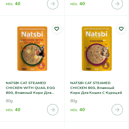
40
40
MDL
MDL
NATSBI CAT STEAMED
NATSBI CAT STEAMED
CHICKEN WITH QUAIL EGG
CHICKEN 80G, Влажный
80G, Влажный Корм Для
Корм Для Кошек С Курицей
Кошек С Курицей С
80g
80g
Перепелиным Яйцом
40
40
MDL
MDL