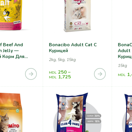
f Beef And
Bonacibo Adult Cat С
BonaC
n Jelly —
Курицей
Adult 
 Корм Для
Куриц
2kg, 5kg, 15kg
 Говядиной И
Собак
15kg
ю В Желе
250
–
MDL
1
MDL
1,725
MDL