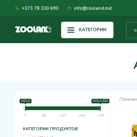
+373 78 330 690
info@zooland.md
КАТЕГОРИИ
Показано
MDL9
MDL2,535
9
641
1,272
1,904
2,535
КАТЕГОРИИ ПРОДУКТОВ