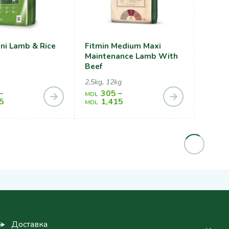
ini Lamb & Rice
Fitmin Medium Maxi
Fitmi
Maintenance Lamb With
3kg, 15
Beef
2,5kg, 12kg
–
305
–
3
MDL
MDL
5
1,415
1
MDL
MDL