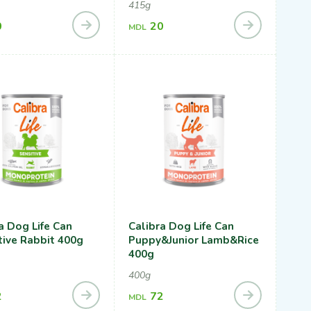
415g
0
20
MDL
a Dog Life Can
Calibra Dog Life Can
ive Rabbit 400g
Puppy&Junior Lamb&Rice
400g
400g
2
72
MDL