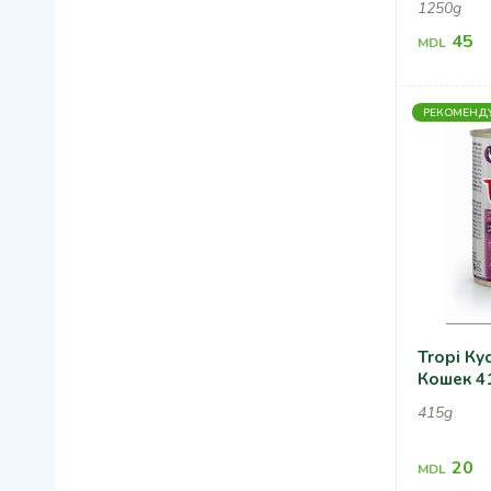
1250g
45
MDL
РЕКОМЕНД
Tropi Ку
Кошек 4
415g
20
MDL