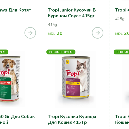
aws Для Котят
Tropi Junior Кусочки В
Tropi 
Курином Соусе 415gr
415g
415g
20
2
MDL
MDL
УЕМ
РЕКОМЕНДУЕМ
РЕКОМ
50 Gr Для Собак
Tropi Кусочки Курицы
Tropi
иной
Для Кошек 415 Гр
Кошек