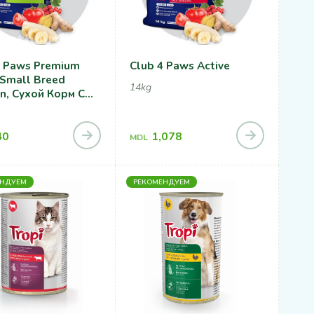
ws Premium
Club 4 Paws Active
 Small Breed
14kg
n, Cухой Корм С
ей Для Взрослых
 Малых Пород
40
1,078
MDL
ЕНДУЕМ
РЕКОМЕНДУЕМ