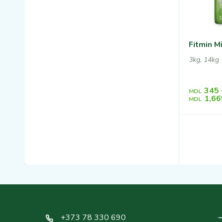
Fitmin M
3kg, 14kg
345
MDL
1,66
MDL