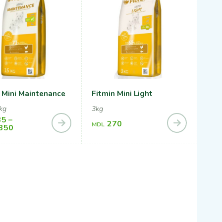
 Mini Maintenance
Fitmin Mini Light
kg
3kg
35
–
270
MDL
,350