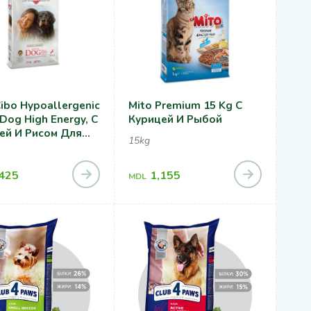
ibo Hypoallergenic
Mito Premium 15 Kg С
Dog High Energy, С
Курицей И Рыбой
ей И Рисом Для
15kg
,425
1,155
MDL