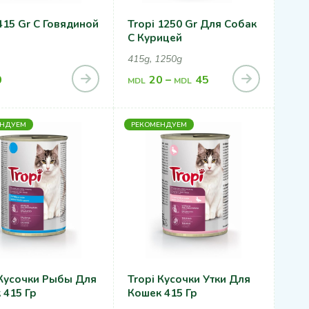
415 Gr С Говядиной
Tropi 1250 Gr Для Собак
С Курицей
415g, 1250g
0
20
–
45
MDL
MDL
ЕНДУЕМ
РЕКОМЕНДУЕМ
 Кусочки Рыбы Для
Tropi Кусочки Утки Для
 415 Гр
Кошек 415 Гр