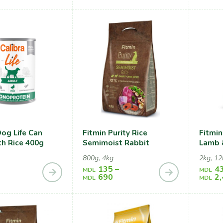
Dog Life Can
Fitmin Purity Rice
Fitmin
h Rice 400g
Semimoist Rabbit
Lamb 
800g, 4kg
2kg, 12
135
–
4
MDL
MDL
690
2
MDL
MDL