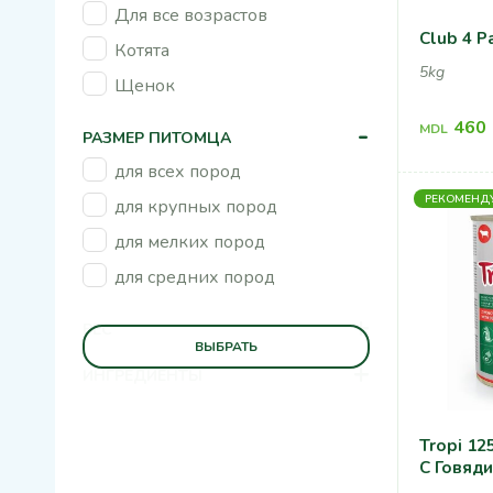
Для все возрастов
Club 4 P
Котята
5kg
Щенок
460
-
MDL
РАЗМЕР ПИТОМЦА
для всех пород
РЕКОМЕНД
для крупных пород
для мелких пород
для средних пород
+
ВЕС
ВЫБРАТЬ
+
ИНГРЕДИЕНТЫ
Tropi 12
С Говяд