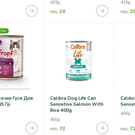
415g
415g
20
2
MDL
MDL
УЕМ
сочки Гуся Для
Calibra Dog Life Can
Calibr
15 Гр
Sensetive Salmon With
Senset
Riсe 400g
400g
400g
72
7
MDL
MDL