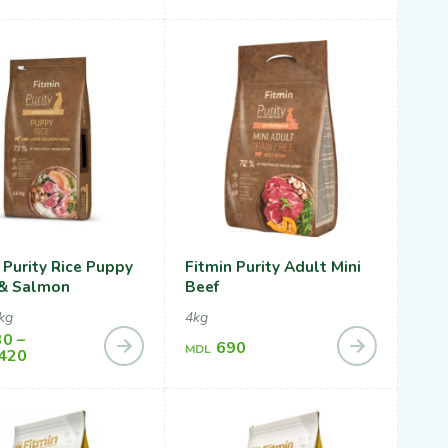
 Purity Rice Puppy
Fitmin Purity Adult Mini
& Salmon
Beef
kg
4kg
30
–
690
MDL
,420