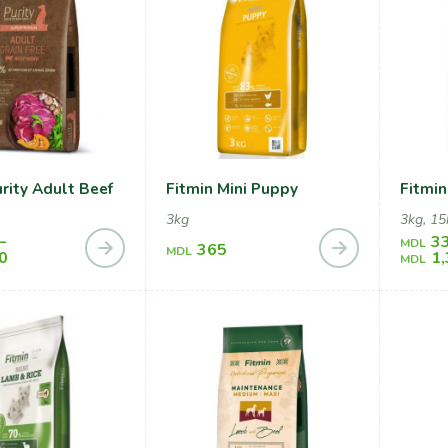
urity Adult Beef
Fitmin Mini Puppy
Fitmin
3kg
3kg, 15
–
3
MDL
365
MDL
0
1
MDL