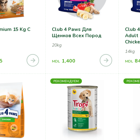
mium 15 Kg С
Club 4 Paws Для
Club 4 Pa
Щенков Всех Пород
Adult
Chicke
20kg
Куриц
14kg
Собак
5
1,400
8
MDL
MDL
РЕКОМЕНДУЕМ
РЕКОМ