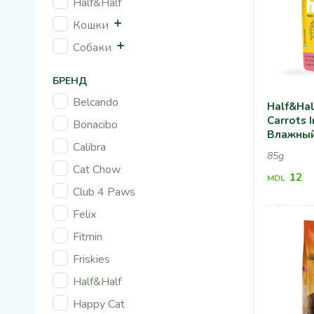
Half&Half
Кошки
Собаки
БРЕНД
Belcando
Half&Hal
Carrots I
Bonacibo
Влажный
Calibra
Кошек, С
85g
Морковь
Cat Chow
12
MDL
Club 4 Paws
Felix
Fitmin
Friskies
Half&Half
Happy Cat