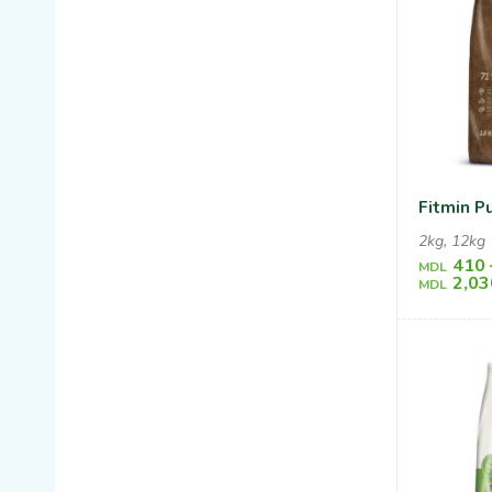
Fitmin P
2kg, 12kg
410
MDL
2,03
MDL