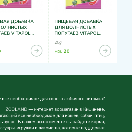
ВАЯ ДОБАВКА
ПИЩЕВАЯ ДОБАВКА
ВОЛНИСТЫХ
ДЛЯ ВОЛНИСТЫХ
АЕВ VITAPOL
ПОПУГАЕВ VITAPOL
INE СТИМУЛЯЦИЯ
VITALINE ОПЕРЕНИЕ
20g
20Г
(ПЕРИОД ЛИНЬКИ) 20Г
0
20
MDL
 все необходимое для своего любимого питомца?
ZOOLAND — интернет зоомагазин в Кишиневе,
гающий всё необходимое для кошек, собак, птиц,
рызунов. В нашем ассортименте вы найдёте корма,
ссуары, игрушки и лакомства, которые поддержат