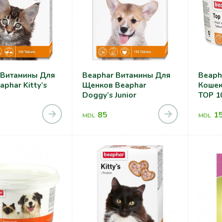
 Витамины Для
Beaphar Витамины Для
Beaph
aphar Kitty’s
Щенков Beaphar
Кошек 
Doggy’s Junior
TOP 10
85
1
MDL
MDL