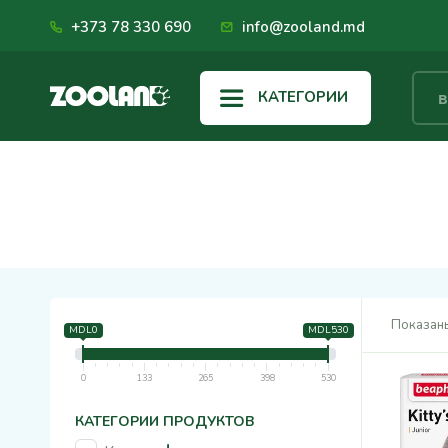
+373 78 330 690
info@zooland.md
КАТЕГОРИИ
Показаны
MDL0
MDL530
0
133
265
398
530
КАТЕГОРИИ ПРОДУКТОВ