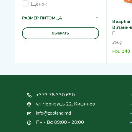
Щенок
-
РАЗМЕР ПИТОМЦА
Beaphar 
для всех пород
Витамин
Г
ВЫБРАТЬ
+
ВЕС
250g
140
MDL
+373 78 330 690
ул. Чернэуць 22, Кишинев
info@zooland.md
Пн - Вс: 09:00 - 20:00