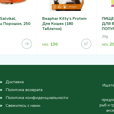
Salvikal,
Beaphar Kitty’s Protein
ПИЩЕ
ы Порошок, 250
Для Кошек (180
ДЛЯ 
Таблеток)
ПОПУГ
VITAL
20g
РЕЧИ 
130
2
MDL
MDL
Доставка
Ищете
Политика возврата
Политика конфиденциальности
предла
рыб и г
Свяжитесь с нами
аксе