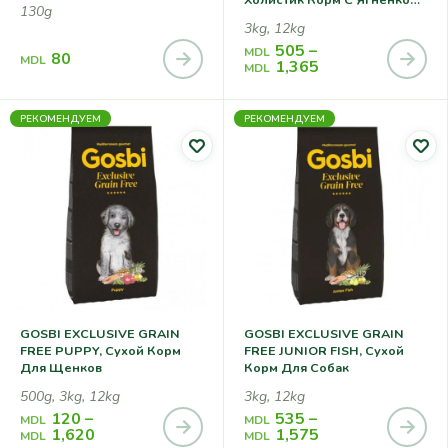
130g
Для Взрослых Собак
3kg, 12kg
Крупных Пород
505
–
MDL
80
MDL
1,365
MDL
РЕКОМЕНДУЕМ
РЕКОМЕНДУЕМ
GOSBI EXCLUSIVE GRAIN
GOSBI EXCLUSIVE GRAIN
FREE PUPPY, Сухой Корм
FREE JUNIOR FISH, Сухой
Для Щенков
Корм Для Собак
500g, 3kg, 12kg
3kg, 12kg
120
–
535
–
MDL
MDL
1,620
1,575
MDL
MDL