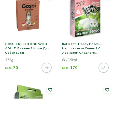
GOSBI FRESKO DOG WILD
Kotix Tofu Honey Peach —
ADULT ,влажный Корм Для
Наполнитель Соевый С
Собак 375g
Ароматом Сладкого
Персика Для Кошачьего
375g
6L(2.5kg)
Туалета
70
170
MDL
MDL