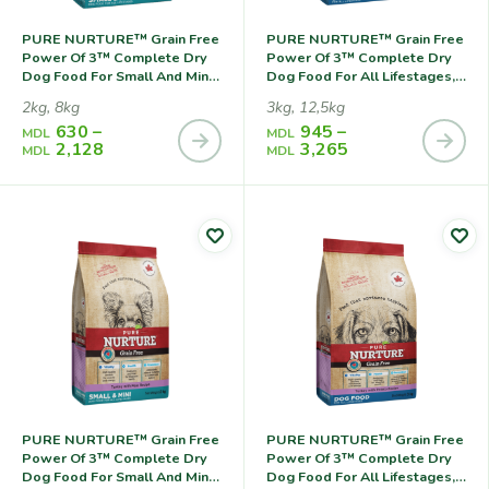
PURE NURTURE™ Grain Free
PURE NURTURE™ Grain Free
Power Of 3™ Complete Dry
Power Of 3™ Complete Dry
Dog Food For Small And Mini
Dog Food For All Lifestages,
Breeds For All Lifestages No
No Grains Salmon With
2kg, 8kg
3kg, 12,5kg
Grains Salmon With Split
Potato, Сухой Корм С
630
–
945
–
Peas, Сухой Корм С
Лососем И Картофелем Для
MDL
MDL
2,128
3,265
Лососем И С
Собак На Всех Стадиях
MDL
MDL
Измельченным Горохом
Жизни
Для Собак Мелких Пород
На Всех Стадиях Жизни
PURE NURTURE™ Grain Free
PURE NURTURE™ Grain Free
Power Of 3™ Complete Dry
Power Of 3™ Complete Dry
Dog Food For Small And Mini
Dog Food For All Lifestages,