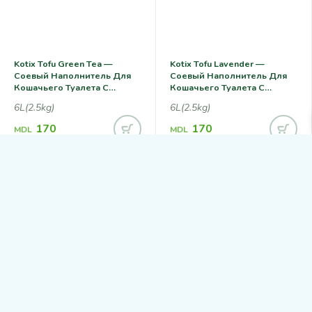
Kotix Tofu Green Tea —
Kotix Tofu Lavender —
Соевый Наполнитель Для
Соевый Наполнитель Для
Кошачьего Туалета С
Кошачьего Туалета С
Ароматом Зеленого Чая
Ароматом Лаванды
6L(2.5kg)
6L(2.5kg)
170
170
MDL
MDL