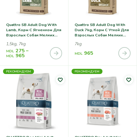
Quattro SB Adult Dog With
Quattro SB Adult Dog With
Lamb, Корм С Ягненком Для
Duck 7kg, Корм С Уткой Для
Взрослых Собак Мелких
Взрослых Собак Мелких
Пород
Пород
1,5kg, 7kg
7kg
275
–
MDL
965
MDL
965
MDL
РЕКОМЕНДУЕМ
РЕКОМЕНДУЕМ