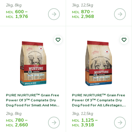
Breeds For All Lifestages No
No Grains Turkey With
2kg, 8kg
3kg, 12,5kg
Grains Turkey With Peas,
Potato, Сухой Корм С
600
–
870
–
Сухой Корм С Индейкой И
Индейкой И Картофелем
MDL
MDL
1,976
2,968
Горохом Для Собак Мелких
Для Собак На Всех Стадиях
MDL
MDL
Пород На Всех Стадиях
Жизни
Жизни
PURE NURTURE™ Grain Free
PURE NURTURE™ Grain Free
Power Of 3™ Complete Dry
Power Of 3™ Complete Dry
Dog Food For Small And Mini
Dog Food For All Lifestages,
Breeds For All Lifestages,no
No Grains Lamb With Potato,
2kg, 8kg
3kg, 12,5kg
Grains Lamb With Peas,
Сухой Корм С Ягненком И
780
–
1,125
–
Сухой Корм С Ягненком И
Картофелем Для Собак На
MDL
MDL
2,660
3,918
Горохом Для Собак Мелких
Всех Стадиях Жизни
MDL
MDL
Пород На Всех Стадиях