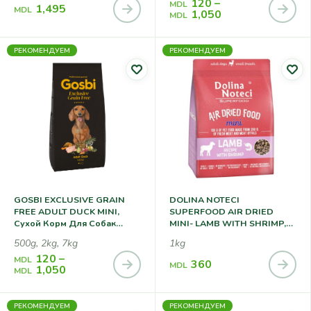
120
–
MDL
1,495
MDL
1,050
MDL
РЕКОМЕНДУЕМ
РЕКОМЕНДУЕМ
GOSBI EXCLUSIVE GRAIN
DOLINA NOTECI
FREE ADULT DUCK MINI,
SUPERFOOD AIR DRIED
Сухой Корм Для Собак
MINI- LAMB WITH SHRIMP,
Мелких Пород, С Уткой
Сухой Корм Для Собак
500g, 2kg, 7kg
1kg
Мелких Пород С Ягненком
120
–
И Креветками
MDL
360
MDL
1,050
MDL
РЕКОМЕНДУЕМ
РЕКОМЕНДУЕМ