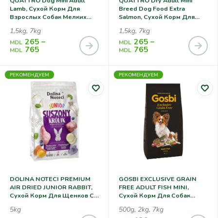
QUATTRO Dog Mini Adult
QUATTRO Dry Adult Mini
Lamb, Сухой Корм Для
Breed Dog Food Extra
Взрослых Собак Мелких
Salmon, Сухой Корм Для
Пород С Ягненком
Взрослых Собак Мелких
1,5kg, 7kg
1,5kg, 7kg
Пород С Лососем
265
–
265
–
MDL
MDL
765
765
MDL
MDL
РЕКОМЕНДУЕМ
РЕКОМЕНДУЕМ
DOLINA NOTECI PREMIUM
GOSBI EXCLUSIVE GRAIN
AIR DRIED JUNIOR RABBIT,
FREE ADULT FISH MINI,
Сухой Корм Для Щенков С
Сухой Корм Для Собак
Кроликом
Мелких Пород, С Рыбой
5kg
500g, 2kg, 7kg