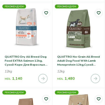
Жизни
РЕКОМЕНДУЕМ
РЕКОМЕНДУЕМ
QUATTRO Dry All Breed Dog
QUATTRO No-Grain All Breed
Food EXTRA Salmon 12kg,
Adult Dog Food With Lamb
Сухой Корм Для Взрослых
Monoprotein 12kg,сухой
Собак Всех Пород, С
Корм Для Взрослых Собак
12kg
12kg
Лососем
Всех Пород С Ягненком
1,140
1,480
MDL
MDL
РЕКОМЕНДУЕМ
РЕКОМЕНДУЕМ