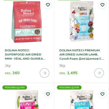
DOLINA NOTECI
DOLINA NOTECI PREMIUM
SUPERFOOD AIR DRIED
AIR DRIED JUNIOR LAMB,
MINI- VEAL AND GUINEA
Сухой Корм Для Щенков С
FOWL, Сухой Корм Для
Ягненком
1kg
5kg
Собак Мелких Пород С
Телятиной И Цесаркой
360
1,495
MDL
MDL
РЕКОМЕНДУЕМ
РЕКОМЕНДУЕМ