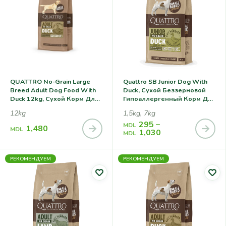
QUATTRO No-Grain Large
Quattro SB Junior Dog With
Breed Adult Dog Food With
Duck, Сухой Беззерновой
Duck 12kg, Сухой Корм Для
Гипоаллергенный Корм Для
Собак Крупных Пород С
Юниоров Собак Мелких
12kg
1,5kg, 7kg
Уткой
Пород (с Уткой)
295
–
MDL
1,480
MDL
1,030
MDL
РЕКОМЕНДУЕМ
РЕКОМЕНДУЕМ