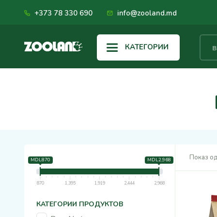
+373 78 330 690
info@zooland.md
КАТЕГОРИИ
Показ од
MDL870
MDL2,968
870
1,395
1,919
2,444
2,968
КАТЕГОРИИ ПРОДУКТОВ