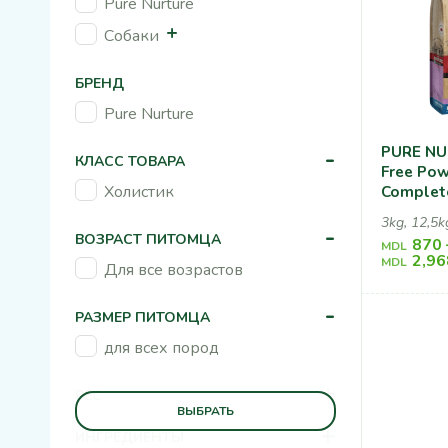
Pure Nurture
Собаки
БРЕНД
Pure Nurture
PURE NU
-
КЛАСС ТОВАРА
Free Pow
Холистик
Complet
For All L
3kg, 12,5k
-
Grains T
ВОЗРАСТ ПИТОМЦА
870
MDL
Potato, 
2,96
MDL
Для все возрастов
Индейко
Для Соб
-
Стадиях
РАЗМЕР ПИТОМЦА
для всех пород
+
ВЕС
ВЫБРАТЬ
+
ИНГРЕДИЕНТЫ