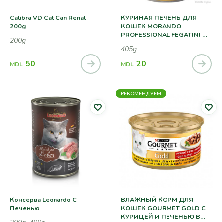
Calibra VD Cat Can Renal
КУРИНАЯ ПЕЧЕНЬ ДЛЯ
200g
КОШЕК MORANDO
PROFESSIONAL FEGATINI DI
200g
POLLO 405Г
405g
50
20
MDL
MDL
РЕКОМЕНДУЕМ
Консерва Leonardo С
ВЛАЖНЫЙ КОРМ ДЛЯ
Печенью
КОШЕК GOURMET GOLD C
КУРИЦЕЙ И ПЕЧЕНЬЮ В