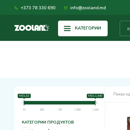
+373 78 330 690
info@zooland.md
КАТЕГОРИИ
Показ од
MDL32
MDL1,440
32
384
736
1,088
1,440
КАТЕГОРИИ ПРОДУКТОВ