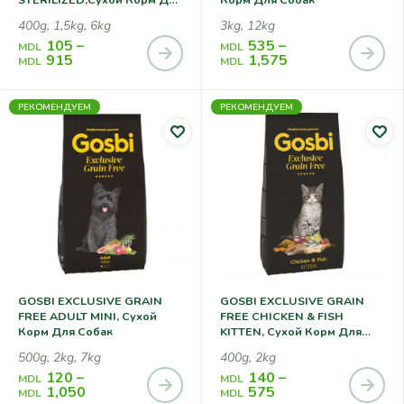
Котов
400g, 1,5kg, 6kg
3kg, 12kg
105
–
535
–
MDL
MDL
915
1,575
MDL
MDL
РЕКОМЕНДУЕМ
РЕКОМЕНДУЕМ
GOSBI EXCLUSIVE GRAIN
GOSBI EXCLUSIVE GRAIN
FREE ADULT MINI, Сухой
FREE CHICKEN & FISH
Корм Для Собак
KITTEN, Сухой Корм Для
Котят
500g, 2kg, 7kg
400g, 2kg
120
–
140
–
MDL
MDL
1,050
575
MDL
MDL