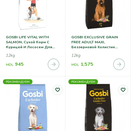
GOSBI LIFE VITAL WITH
GOSBI EXCLUSIVE GRAIN
SALMON, Сухой Корм С
FREE ADULT MAXI,
Курицей И Лососем Для
Беззерновой Холистик
Взрослых Собак Всех
Корм С Ягненком И Рыбой
12kg
12kg
Пород
Для Взрослых Собак
Крупных Пород
945
1,575
MDL
MDL
РЕКОМЕНДУЕМ
РЕКОМЕНДУЕМ