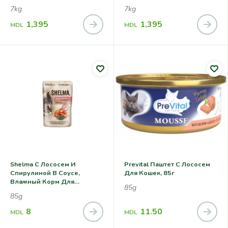
Кошек С Чувствительным
Кошек, С Лососем
7kg
7kg
Пищеварением, С Лососем,
Крилем И Коллагеном.
1,395
1,395
MDL
MDL
Shelma С Лососем И
Prevital Паштет С Лососем
Спирулиной В Соусе,
Для Кошек, 85г
Влажный Корм Для
85g
Стерилизованных Кошек,
85g
85г
8
11.50
MDL
MDL