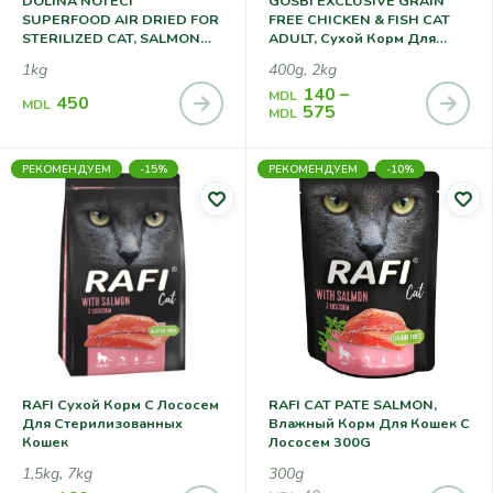
DOLINA NOTECI
GOSBI EXCLUSIVE GRAIN
SUPERFOOD AIR DRIED FOR
FREE CHICKEN & FISH CAT
STERILIZED CAT, SALMON
ADULT, Сухой Корм Для
1KG, Сухой Корм Для
Котов
1kg
400g, 2kg
Стерилизованных Кошек С
140
–
Лососем
MDL
450
MDL
575
MDL
РЕКОМЕНДУЕМ
-15%
РЕКОМЕНДУЕМ
-10%
RAFI Сухой Корм С Лососем
RAFI CAT PATE SALMON,
Для Стерилизованных
Влажный Корм Для Кошек С
Кошек
Лососем 300G
1,5kg, 7kg
300g