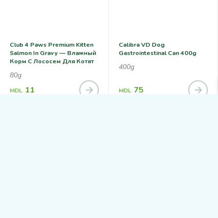
Club 4 Paws Premium Kitten
Calibra VD Dog
Salmon In Gravy — Влажный
Gastrointestinal Can 400g
Корм С Лососем Для Котят
400g
80g
11
75
MDL
MDL