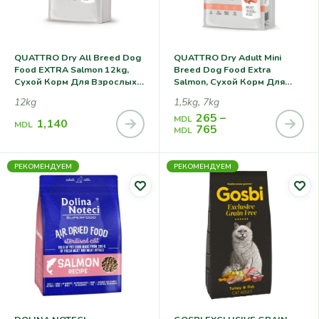
QUATTRO Dry All Breed Dog
QUATTRO Dry Adult Mini
Food EXTRA Salmon 12kg,
Breed Dog Food Extra
Сухой Корм Для Взрослых
Salmon, Сухой Корм Для
Собак Всех Пород, С
Взрослых Собак Мелких
12kg
1,5kg, 7kg
Лососем
Пород С Лососем
265
–
MDL
1,140
MDL
765
MDL
РЕКОМЕНДУЕМ
РЕКОМЕНДУЕМ