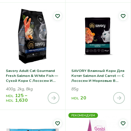
Savory Adult Cat Gourmand
SAVORY Влажный Корм Для
Fresh Salmon & White Fish —
Котят Salmon And Carrot — С
Сухой Корм С Лососем И
Лососем И Морковью В
Белой Рыбой Для Взрослых
Соусе 85g
400g, 2kg, 8kg
85g
Кошек
125
–
MDL
20
MDL
1,630
MDL
РЕКОМЕНДУЕМ