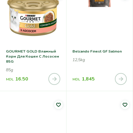
GOURMET GOLD Влажный
Belcando Finest GF Salmon
Корм Для Кошек С Лососем
12,5kg
85G
85g
16.50
1,845
MDL
MDL