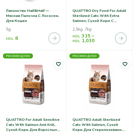
Лакомство Half&Half —
QUATTRO Dry Food For Adult
Мясная Палочка С Лососем,
Sterilized Cats With Extra
Для Кошек
Salmon, Сухой Корм С
Лососем Для
5g
1,5kg, 7kg
Стерилизованных Кошек
315
–
MDL
8
MDL
1,030
MDL
РЕКОМЕНДУЕМ
РЕКОМЕНДУЕМ
QUATTRO For Adult Sensitive
QUATTRO Adult Sterilised
Cats With Salmon And Krill,
Cats With Salmon, Сухой
Сухой Корм Для Взрослых
Корм Для Стерилизованных