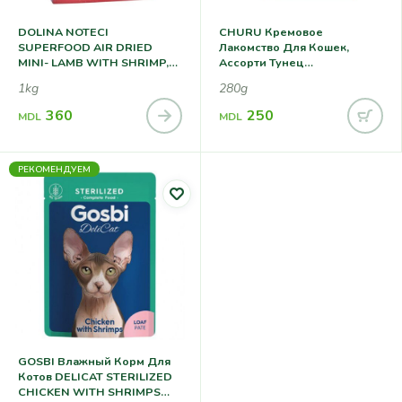
DOLINA NOTECI
CHURU Кремовое
SUPERFOOD AIR DRIED
Лакомство Для Кошек,
MINI- LAMB WITH SHRIMP,
Ассорти Тунец
Сухой Корм Для Собак
&морепродукты(20 Sticks)
1kg
280g
Мелких Пород С Ягненком
И Креветками
360
250
MDL
MDL
РЕКОМЕНДУЕМ
GOSBI Влажный Корм Для
Котов DELICAT STERILIZED
CHICKEN WITH SHRIMPS