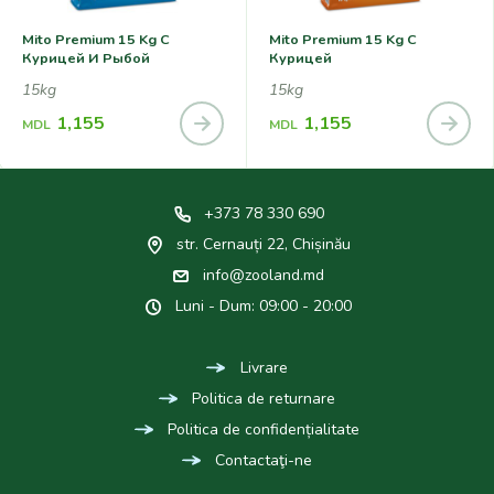
Mito Premium 15 Kg С
Mito Premium 15 Kg С
Курицей И Рыбой
Курицей
15kg
15kg
1,155
1,155
MDL
MDL
+373 78 330 690
str. Cernauți 22, Chișinău
info@zooland.md
Luni - Dum: 09:00 - 20:00
Livrare
Politica de returnare
Politica de confidențialitate
Contactaţi-ne