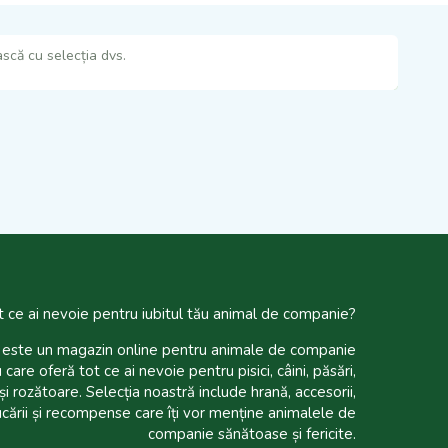
scă cu selecția dvs.
t ce ai nevoie pentru iubitul tău animal de companie?
te un magazin online pentru animale de companie
 care oferă tot ce ai nevoie pentru pisici, câini, păsări,
și rozătoare. Selecția noastră include hrană, accesorii,
ucării și recompense care îți vor menține animalele de
companie sănătoase și fericite.