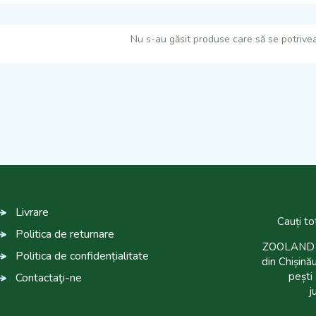
Nu s-au găsit produse care să se potrivea
Livrare
Cauți to
Politica de returnare
ZOOLAND es
Politica de confidențialitate
din Chișinău
pești 
Contactaţi-ne
j