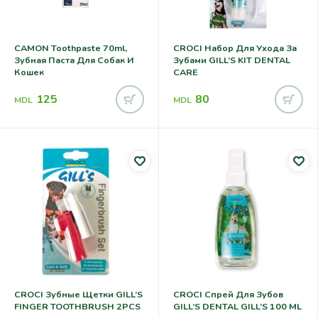
CAMON Toothpaste 70ml,
CROCI Набор Для Ухода За
Зубная Паста Для Собак И
Зубами GILL’S KIT DENTAL
Кошек
CARE
125
80
MDL
MDL
CROCI Зубные Щетки GILL’S
CROCI Спрей Для Зубов
FINGER TOOTHBRUSH 2PCS
GILL’S DENTAL GILL’S 100 ML