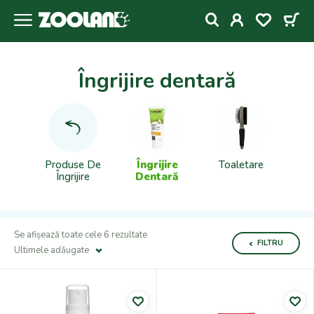
Îngrijire dentară
Produse De
Îngrijire
Toaletare
Îngrijire
Dentară
Se afișează toate cele 6 rezultate
FILTRU
Ultimele adǎugate