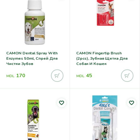
CAMON Dental Spray With
CAMON Fingertip Brush
Enzymes 50ml, Спрей Для
(2pcs), Зубная Щетка Для
Чистки Зубов
Собак И Кошек
170
45
MDL
MDL