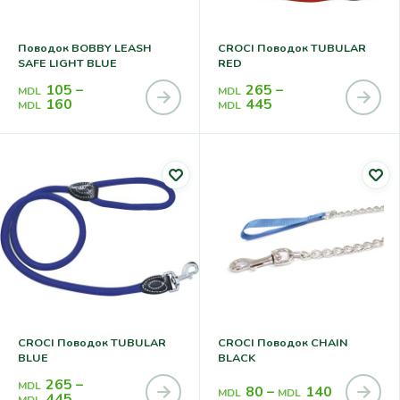
Поводок BOBBY LEASH
CROCI Поводок TUBULAR
SAFE LIGHT BLUE
RED
105
–
265
–
MDL
MDL
160
445
MDL
MDL
CROCI Поводок TUBULAR
CROCI Поводок CHAIN
BLUE
BLACK
265
–
MDL
80
–
140
MDL
MDL
445