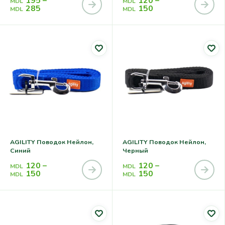
195
–
120
–
MDL
MDL
285
150
MDL
MDL
AGILITY Поводок Нейлон,
AGILITY Поводок Нейлон,
Синий
Черный
120
–
120
–
MDL
MDL
150
150
MDL
MDL