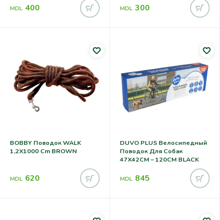
400
300
MDL
MDL
BOBBY Поводок WALK
DUVO PLUS Велосипедный
1,2X1000 Cm BROWN
Поводок Для Собак
47X42CM – 120CM BLACK
620
845
MDL
MDL