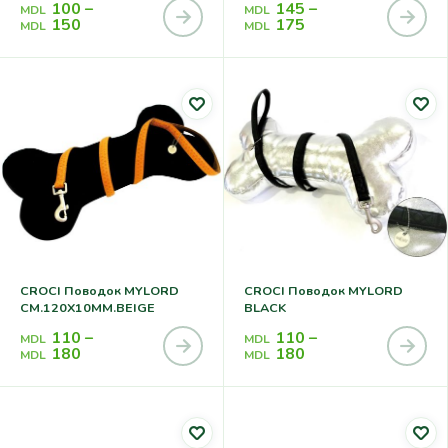
100
–
145
–
MDL
MDL
150
175
MDL
MDL
CROCI Поводок MYLORD
CROCI Поводок MYLORD
CM.120X10MM.BEIGE
BLACK
110
–
110
–
MDL
MDL
180
180
MDL
MDL