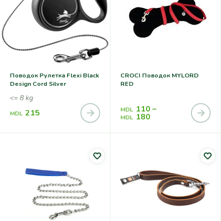
Поводок Рулетка Flexi Black
CROCI Поводок MYLORD
Design Cord Silver
RED
<= 8 kg
110
–
MDL
215
MDL
180
MDL