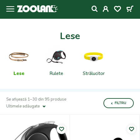
Lese
Lese
Rulete
Strălucitor
Se afișează 1–30 din 95 produse
FILTRU
Ultimele adǎugate