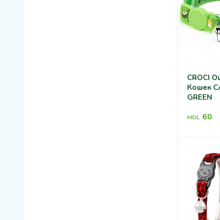
CROCI О
Кошек C
GREEN
60
MDL