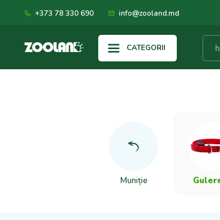
+373 78 330 690
info@zooland.md
CATEGORII
Muniție
Guler