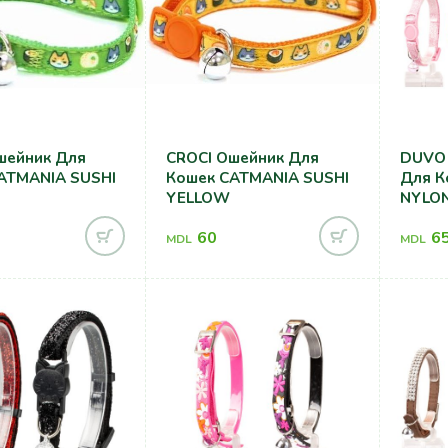
шейник Для
CROCI Ошейник Для
DUVO 
ATMANIA SUSHI
Кошек CATMANIA SUSHI
Для К
YELLOW
NYLON
60
6
MDL
MDL