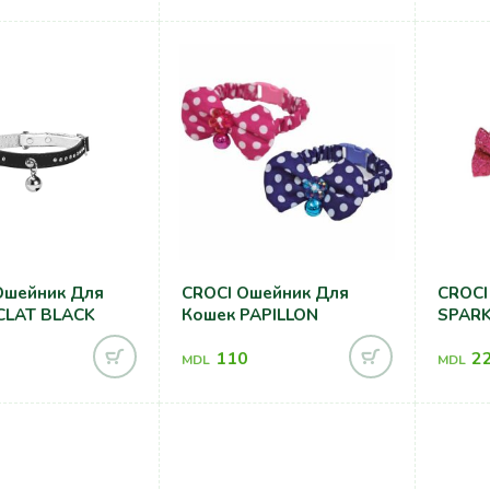
шейник Для
CROCI Ошейник Для
CROCI
CLAT BLACK
Кошек PAPILLON
SPARK
110
2
MDL
MDL