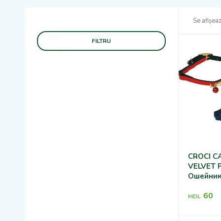
Se afișea
BRAND
FILTRU
Croci
CROCI C
VELVET 
Ошейник
60
MDL