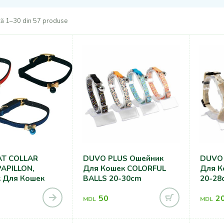
ză 1–30 din 57 produse
AT COLLAR
DUVO PLUS Ошейник
DUVO 
PAPILLON,
Для Кошек COLORFUL
Для К
 Для Кошек
BALLS 20-30cm
20-28
50
2
MDL
MDL