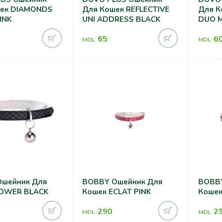
шек DIAMONDS
Для Кошек REFLECTIVE
Для К
INK
UNI ADDRESS BLACK
DUO M
65
6
MDL
MDL
шейник Для
BOBBY Ошейник Для
BOBBY
POWER BLACK
Кошек ECLAT PINK
Кошек
290
2
MDL
MDL