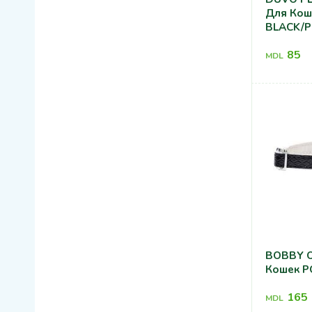
Для Ко
BLACK/P
85
MDL
BOBBY О
Кошек 
165
MDL