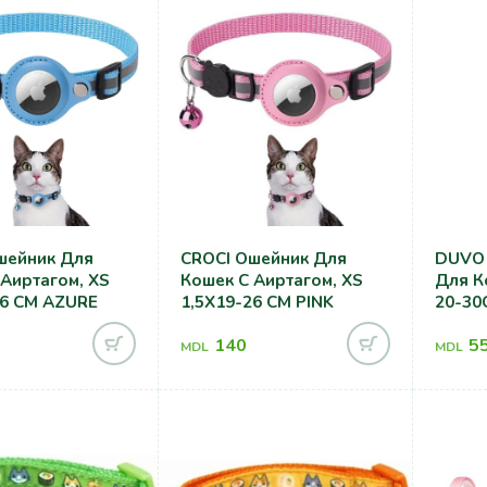
шейник Для
CROCI Ошейник Для
DUVO 
 Аиртагом, XS
Кошек С Аиртагом, XS
Для К
26 CM AZURE
1,5X19-26 CM PINK
20-30
140
5
MDL
MDL