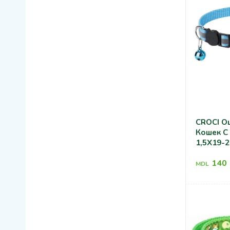
CROCI О
Кошек С
1,5X19-
140
MDL