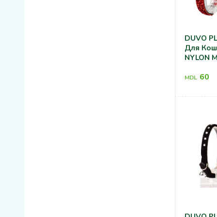
DUVO PL
Для Кош
NYLON M
60
MDL
DUVO PL