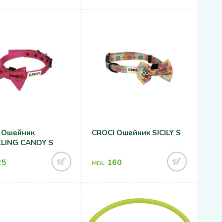
 Ошейник
CROCI Ошейник SICILY S
LING CANDY S
25
160
MDL