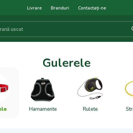
Livrare
Branduri
Contactaţi-ne
Gulerele
ele
Harnamente
Rulete
Str