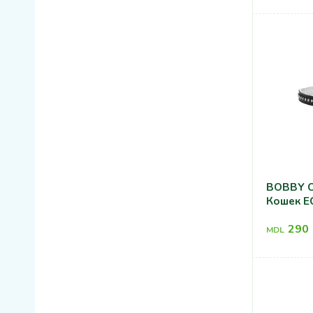
BOBBY О
Кошек E
290
MDL