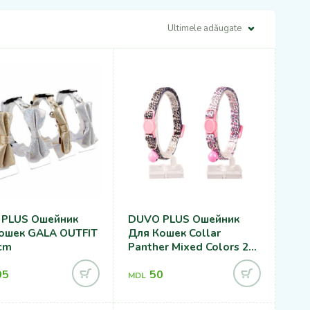
Ultimele adǎugate
PLUS Ошейник
DUVO PLUS Ошейник
ошек GALA OUTFIT
Для Кошек Collar
cm
Panther Mixed Colors 20-
30cm/10mm
05
50
MDL