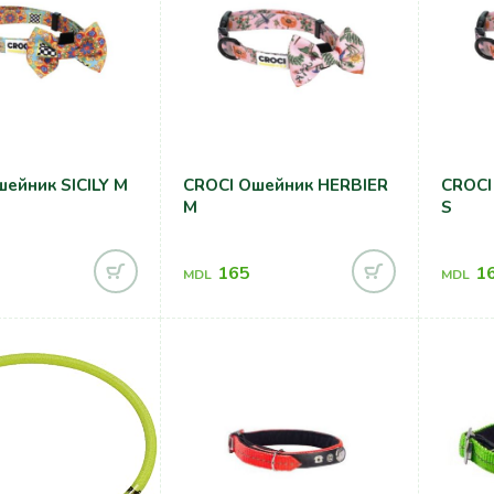
ейник SICILY M
CROCI Ошейник HERBIER
CROCI
M
S
165
1
MDL
MDL