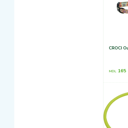
CROCI Ош
165
MDL