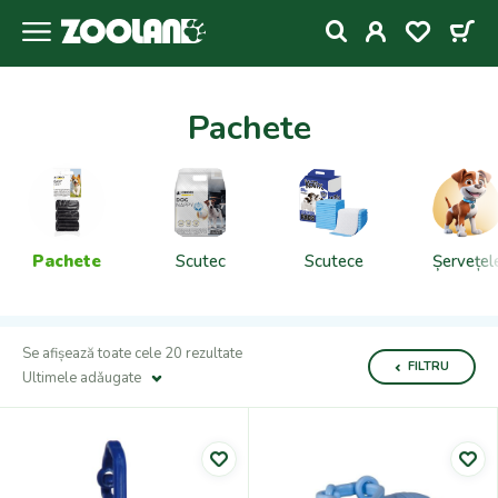
Pachete
Pachete
Scutec
Scutece
Șervețel
Se afișează toate cele 20 rezultate
FILTRU
Ultimele adǎugate