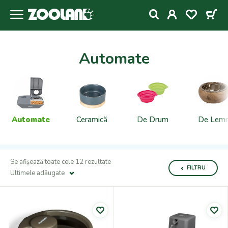
Automate
Automate
Ceramică
De Drum
De Lem
Se afișează toate cele 12 rezultate
FILTRU
Ultimele adǎugate