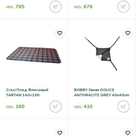
765
670
MDL
MDL
Croci Плед Флисовый
BOBBY Гамак DOUCE
TARTAN 140×100
ANTHRACITE GREY 40x40cm
160
410
MDL
MDL