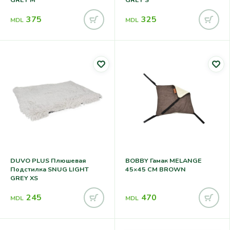
375
325
MDL
MDL
DUVO PLUS Плюшевая
BOBBY Гамак MELANGE
Подстилка SNUG LIGHT
45×45 CM BROWN
GREY XS
245
470
MDL
MDL