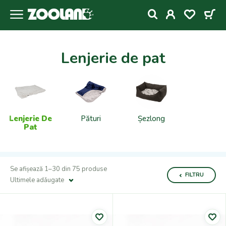
Lenjerie de pat
Lenjerie De
Pături
Șezlong
Pat
Se afișează 1–30 din 75 produse
FILTRU
Ultimele adǎugate