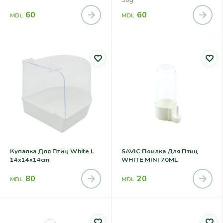
60
60
MDL
MDL
Купалка Для Птиц White L
SAVIC Поилка Для Птиц
14x14x14cm
WHITE MINI 70ML
80
20
MDL
MDL