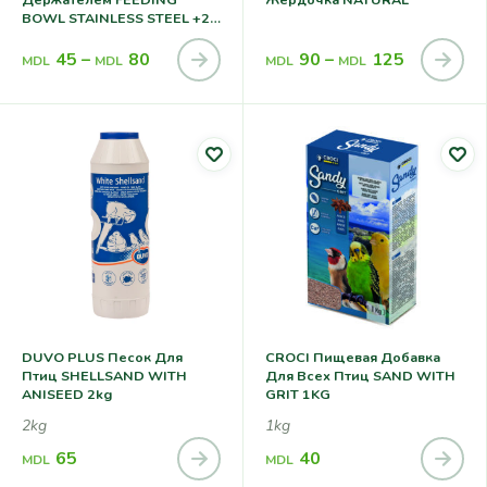
BOWL STAINLESS STEEL +2
CLAMP
45
–
80
90
–
125
MDL
MDL
MDL
MDL
DUVO PLUS Песок Для
CROCI Пищевая Добавка
Птиц SHELLSAND WITH
Для Всех Птиц SAND WITH
ANISEED 2kg
GRIT 1KG
2kg
1kg
65
40
MDL
MDL