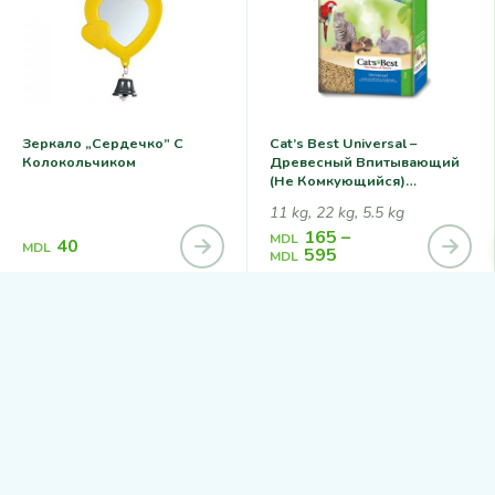
Зеркало „Сердечко” С
Cat’s Best Universal –
Колокольчиком
Древесный Впитывающий
(не Комкующийся)
Наполнитель
11 kg, 22 kg, 5.5 kg
165
–
MDL
40
MDL
595
MDL