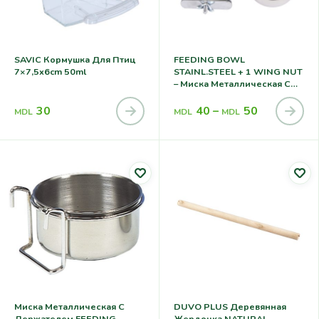
SAVIC Кормушка Для Птиц
FEEDING BOWL
7×7,5x6cm 50ml
STAINL.STEEL + 1 WING NUT
– Миска Металлическая С
Держателем
30
40
–
50
MDL
MDL
MDL
Миска Металлическая С
DUVO PLUS Деревянная
Держателем FEEDING
Жердочка NATURAL