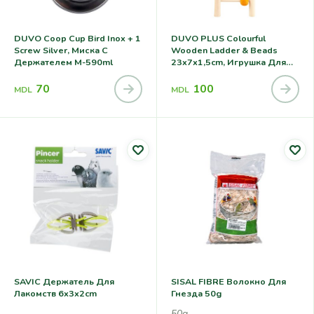
DUVO Coop Cup Bird Inox + 1
DUVO PLUS Colourful
Screw Silver, Миска С
Wooden Ladder & Beads
Держателем M-590ml
23x7x1,5cm, Игрушка Для
Попугаев
70
100
MDL
MDL
SAVIC Держатель Для
SISAL FIBRE Волокно Для
Лакомств 6x3x2cm
Гнезда 50g
50g