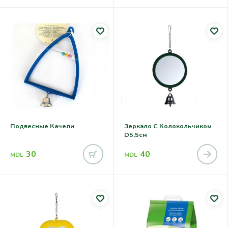
Подвесные Качели
Зеркало С Колокольчиком
D5,5см
30
40
MDL
MDL