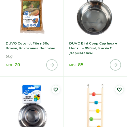
DUVO Coconut Fibre 50g
DUVO Bird Coop Cup Inox +
Brown, Кокосовое Волокно
Hook L – 950ml, Миска С
Держателем
50g
70
85
MDL
MDL