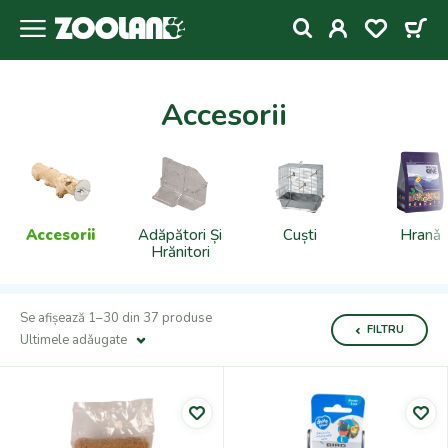
Accesorii
Accesorii
Adăpători Și
Cuști
Hranǎ
Hrănitori
Se afișează 1–30 din 37 produse
FILTRU
Ultimele adǎugate