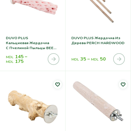
DUVO PLUS
DUVO PLUS Жердочка Из
Кальциевая Жердочка
Дерева PERCH HARDWOOD
С Пчелиной Пыльцы BEE
POLLEN BIRD PERCH PINK
145
–
MDL
35
–
50
MDL
MDL
175
MDL