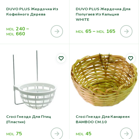
DUVO PLUS Жердочка Из
DUVO PLUS Жердочка Для
Кофейного Дерева
Попугаев Из Кальция
WHITE
240
–
MDL
65
–
165
MDL
MDL
660
MDL
Croci Гнездо Для Птиц
Croci Гнездо Для Канареек
(пластик)
BAMBOO CM.10
75
45
MDL
MDL