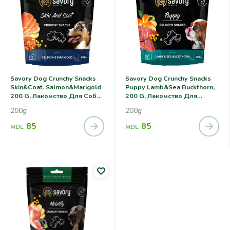
Savory Dog Crunchy Snacks
Savory Dog Crunchy Snacks
Skin&Coat. Salmon&Marigold
Puppy Lamb&Sea Buckthorn,
200 G, Лакомство Для Собак
200 G, Лакомство Для
С Лососем И Бархатцами
Щенков С Ягненком И
200g
200g
Облепихой
85
85
MDL
MDL