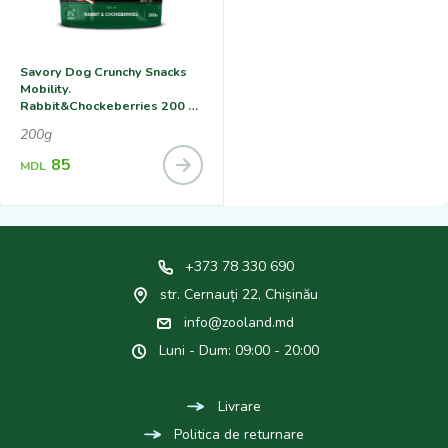
Savory Dog Crunchy Snacks
Mobility.
Rabbit&Chockeberries 200 G,
Лакомство Для Собак С
200g
Кроликом И Черноплодной
Рябиной
85
MDL
+373 78 330 690
str. Cernauți 22, Chișinău
info@zooland.md
Luni - Dum: 09:00 - 20:00
Livrare
Politica de returnare