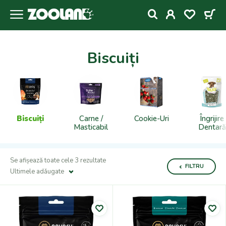
Biscuiți
Biscuiți
Carne /
Cookie-Uri
Îngrijire
Masticabil
Dentară
Se afișează toate cele 3 rezultate
FILTRU
Ultimele adǎugate