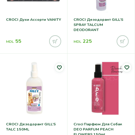
CROCI Духи Ассорти VANITY
CROCI Дезодорант GILL’S
SPRAY TALCUM
DEODORANT
55
225
MDL
MDL
CROCI Дезодорант GILL’S
Croci Парфюм Для Собак
TALC 150ML
DEO PARFUM PEACH
FLOWERS 150ml