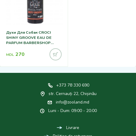
Духи Для Собак CROCI
SHINY GROOVE EAU DE
PARFUM BARBERSHOP
ARGAN 100ml
270
MDL
+373 78 330 690
str. Cernauți 22, Chișinău
info@zooland.md
Luni - Dum: 09:00 - 20:00
Livrare