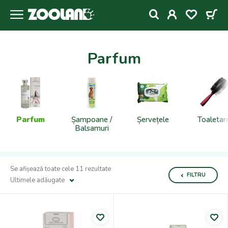
Parfum
Parfum
Șampoane /
Șervețele
Toaletar
Balsamuri
Se afișează toate cele 11 rezultate
FILTRU
Ultimele adǎugate