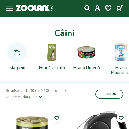
Câini
Magazin
Hranǎ Uscatǎ
Hranǎ Umedǎ
Hranǎ
Medicina
Se afișează 1–30 din 2100 produse
FILTRU
Ultimele adǎugate