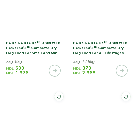
PURE NURTURE™ Grain Free
PURE NURTURE™ Grain Free
Power Of 3™ Complete Dry
Power Of 3™ Complete Dry
Dog Food For Small And Mini
Dog Food For All Lifestages,
Breeds For All Lifestages No
No Grains Turkey With
2kg, 8kg
3kg, 12,5kg
Grains Turkey With Peas,
Potato, Сухой Корм С
600
–
870
–
Сухой Корм С Индейкой И
Индейкой И Картофелем
MDL
MDL
1,976
2,968
Горохом Для Собак Мелких
Для Собак На Всех Стадиях
MDL
MDL
Пород На Всех Стадиях
Жизни
Жизни