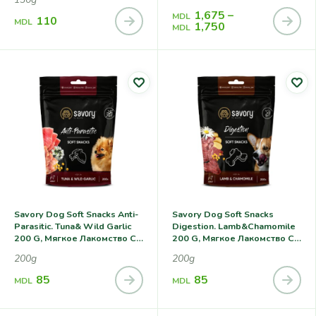
1,675
–
MDL
110
MDL
1,750
MDL
Savory Dog Soft Snacks Anti-
Savory Dog Soft Snacks
Parasitic. Tuna& Wild Garlic
Digestion. Lamb&Chamomile
200 G, Мягкое Лакомство С
200 G, Мягкое Лакомство С
Тунцом И Диким Чесноком,
Ягненком И Ромашкой Для
200g
200g
С Антипаразитарным
Улучшения Пищеварения У
Эффектом Для Собак
Собак
85
85
MDL
MDL