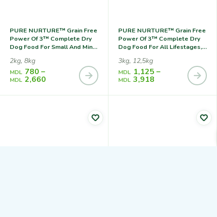
PURE NURTURE™ Grain Free
PURE NURTURE™ Grain Free
Power Of 3™ Complete Dry
Power Of 3™ Complete Dry
Dog Food For Small And Mini
Dog Food For All Lifestages,
Breeds For All Lifestages,no
No Grains Lamb With Potato,
2kg, 8kg
3kg, 12,5kg
Grains Lamb With Peas,
Сухой Корм С Ягненком И
780
–
1,125
–
Сухой Корм С Ягненком И
Картофелем Для Собак На
MDL
MDL
2,660
3,918
Горохом Для Собак Мелких
Всех Стадиях Жизни
MDL
MDL
Пород На Всех Стадиях
Жизни
PURE NURTURE™ Daily
PURE NURTURE Daily
Nurture Power Of 3™
Nurture Power Of 3 Complete