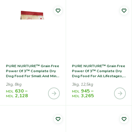
PURE NURTURE™ Grain Free
PURE NURTURE™ Grain Free
Power Of 3™ Complete Dry
Power Of 3™ Complete Dry
Dog Food For Small And Mini
Dog Food For All Lifestages,
Breeds For All Lifestages No
No Grains Salmon With
2kg, 8kg
3kg, 12,5kg
Grains Salmon With Split
Potato, Сухой Корм С
630
–
945
–
Peas, Сухой Корм С
Лососем И Картофелем Для
MDL
MDL
2,128
3,265
Лососем И С
Собак На Всех Стадиях
MDL
MDL
Измельченным Горохом
Жизни
Для Собак Мелких Пород
На Всех Стадиях Жизни