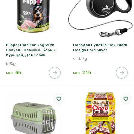
Flipper Pate For Dog With
Поводок Рулетка Flexi Black
Chicken – Влажный Корм С
Design Cord Silver
Курицей, Для Собак
<= 8 kg
800g
65
215
MDL
MDL