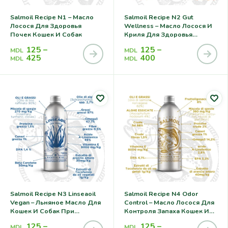
Salmoil Recipe N1 – Масло
Salmoil Recipe N2 Gut
Лосося Для Здоровья
Wellness – Масло Лосося И
Почек Кошек И Собак
Криля Для Здоровья
Кишечника Кошек И Собак
125
–
125
–
MDL
MDL
425
400
MDL
MDL
Salmoil Recipe N3 Linseaoil
Salmoil Recipe N4 Odor
Vegan – Льняное Масло Для
Control – Масло Лосося Для
Кошек И Собак При
Контроля Запаха Кошек И
Аллергии
Собак
125
–
125
–
MDL
MDL