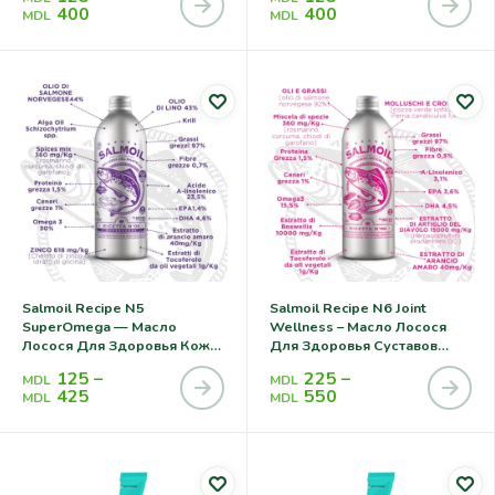
400
400
MDL
MDL
Salmoil Recipe N5
Salmoil Recipe N6 Joint
SuperOmega — Масло
Wellness – Масло Лосося
Лосося Для Здоровья Кожи
Для Здоровья Суставов
И Шерсти Кошек И Собак
Кошек И Собак
125
–
225
–
MDL
MDL
425
550
MDL
MDL