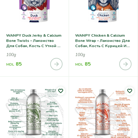
WANPY Duck Jerky & Calcium
WANPY Chicken & Calcium
Bone Twists – Лакомство
Bone Wrap – Лакомство Для
Для Собак, Кость С Уткой И
Собак, Кость С Курицей И
Кальцием
Кальцием
100g
100g
85
85
MDL
MDL