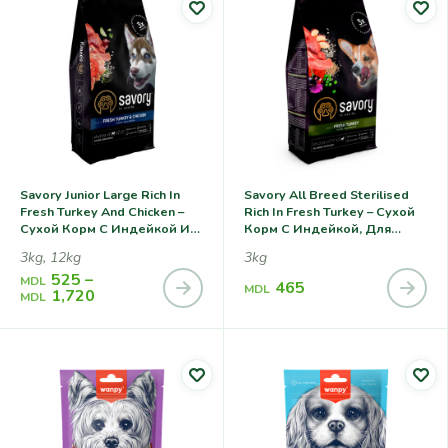
Savory Junior Large Rich In
Savory All Breed Sterilised
Fresh Turkey And Chicken –
Rich In Fresh Turkey – Сухой
Сухой Корм С Индейкой И
Корм С Индейкой, Для
Курицей, Для Щенков
Кастрированных И
3kg, 12kg
3kg
Крупных Пород
Стерилизованных Собак
525
–
Всех Пород
MDL
465
MDL
1,720
MDL