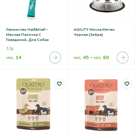
Лакомство Half&Half –
AGILITY Миска Метал.
Мясная Палочка С
Черная (зебра)
Говядиной, Для Собак
12g
14
45
–
60
MDL
MDL
MDL