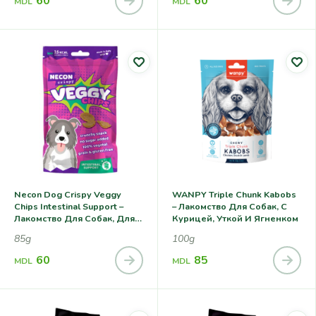
60
60
MDL
MDL
Necon Dog Crispy Veggy
WANPY Triple Chunk Kabobs
Chips Intestinal Support –
– Лакомство Для Собак, С
Лакомство Для Собак, Для
Курицей, Уткой И Ягненком
Здоровья
85g
100g
Пищеварительной Системы
60
85
MDL
MDL