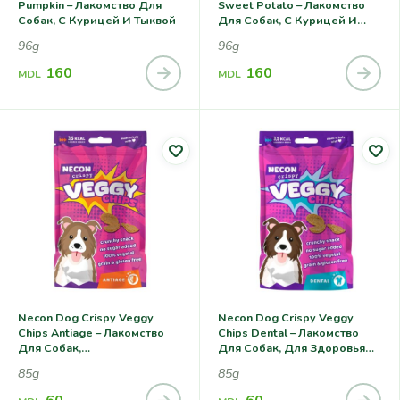
Pumpkin – Лакомство Для
Sweet Potato – Лакомство
Собак, С Курицей И Тыквой
Для Собак, С Курицей И
Сладким Картофелем
96g
96g
160
160
MDL
MDL
Necon Dog Crispy Veggy
Necon Dog Crispy Veggy
Chips Antiage – Лакомство
Chips Dental – Лакомство
Для Собак,
Для Собак, Для Здоровья
Антиоксидантная Защита
Зубов
85g
85g