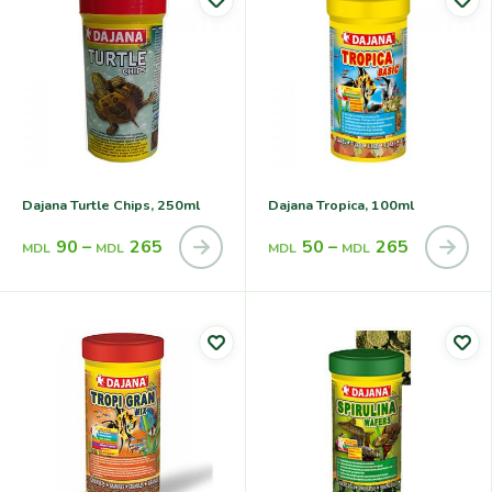
Dajana Turtle Chips, 250ml
Dajana Tropica, 100ml
90
–
265
50
–
265
MDL
MDL
MDL
MDL