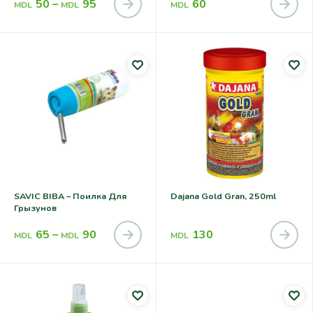
50
–
95
60
MDL
MDL
MDL
SAVIC BIBA – Поилка Для
Dajana Gold Gran, 250ml
Грызунов
65
–
90
130
MDL
MDL
MDL