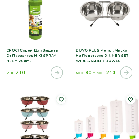
CROCI Спрей Для Защиты
DUVO PLUS Метал. Миски
От Паразитов NIKI SPRAY
На Подставке DINNER SET
NEEM 250ml
WIRE STAND + BOWLS
SILVER
210
80
–
210
MDL
MDL
MDL