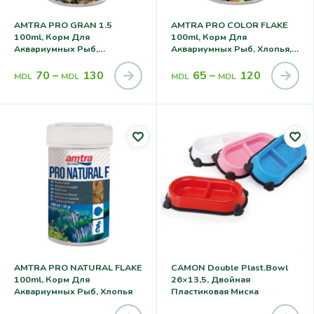
AMTRA PRO GRAN 1.5
AMTRA PRO COLOR FLAKE
100ml, Корм Для
100ml, Корм Для
Аквариумных Рыб,
Аквариумных Рыб, Хлопья,
Гранулированный
Для Яркого Окраса
70
–
130
65
–
120
MDL
MDL
MDL
MDL
AMTRA PRO NATURAL FLAKE
CAMON Double Plast.bowl
100ml, Корм Для
26×13,5, Двойная
Аквариумных Рыб, Хлопья
Пластиковая Миска