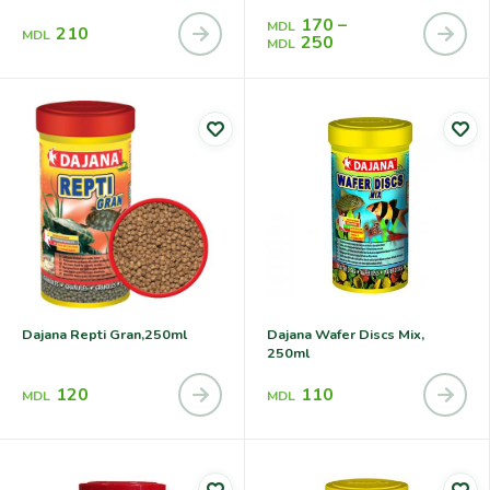
170
–
MDL
210
MDL
250
MDL
Dajana Repti Gran,250ml
Dajana Wafer Discs Mix,
250ml
120
110
MDL
MDL