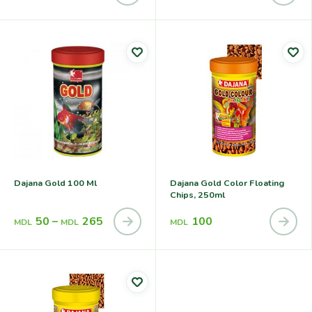
Dajana Gold 100 Ml
Dajana Gold Color Floating
Chips, 250ml
50
–
265
100
MDL
MDL
MDL