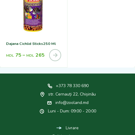
Dajana Cichlid Sticks250 Ml
75
–
265
MDL
MDL
+373 78 330 690
str. Cernauți 22, Chișinău
info@zooland.md
Luni - Dum: 09:00 - 20:00
Livrare