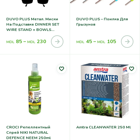
DUVO PLUS Метал. Миски
DUVO PLUS – Поилка Для
На Подставке DINNER SET
Грызунов
WIRE STAND + BOWLS
(mixed Colors)
85
–
230
45
–
105
MDL
MDL
MDL
MDL
CROCI Репеллентный
Amtra CLEANWATER 250 Ml
Спрей NIKI NATURAL
DEFENCE NEEM 250ml