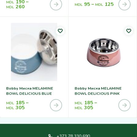
190
–
MDL
95
–
125
MDL
MDL
260
MDL
Bobby Миска MELAMINE
Bobby Миска MELAMINE
BOWL DELICIOUS BLUE
BOWL DELICIOUS PINK
185
–
185
–
MDL
MDL
305
305
MDL
MDL
+373 78 330 690