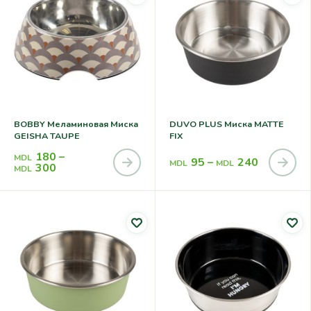
BOBBY Меламиновая Миска
DUVO PLUS Миска MATTE
GEISHA TAUPE
FIX
180
–
MDL
95
–
240
MDL
MDL
300
MDL