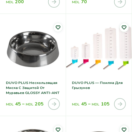
200
70
MDL
MDL
DUVO PLUS Нескользящая
DUVO PLUS — Поилка Для
Миска С Защитой От
Грызунов
Муравьев GLOSSY ANTI-ANT
45
–
205
45
–
105
MDL
MDL
MDL
MDL