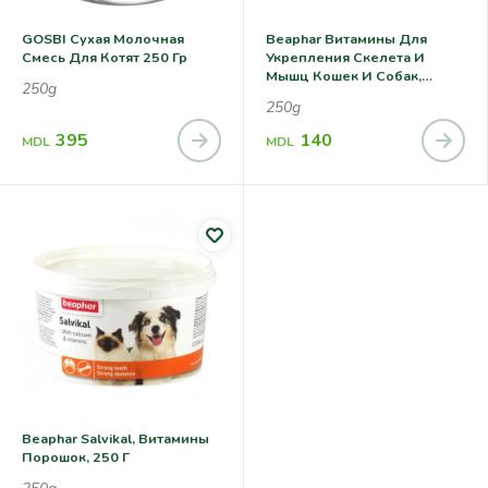
GOSBI Сухая Молочная
Beaphar Витамины Для
Смесь Для Котят 250 Гр
Укрепления Скелета И
Мышц Кошек И Собак,
250g
Порошок (drucal) 0,250 Кг
250g
395
140
MDL
MDL
Beaphar Salvikal, Витамины
Порошок, 250 Г