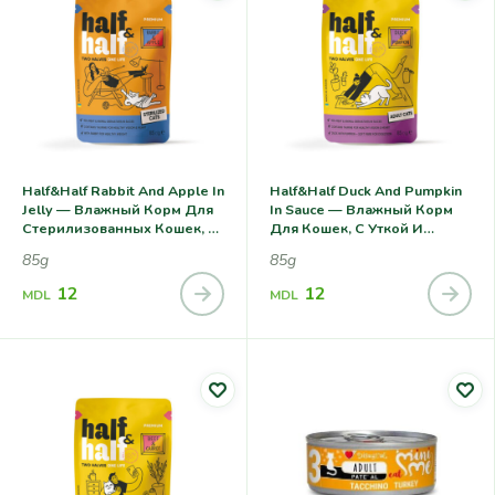
Half&Half Rabbit And Apple In
Half&Half Duck And Pumpkin
Jelly — Влажный Корм Для
In Sauce — Влажный Корм
Стерилизованных Кошек, С
Для Кошек, С Уткой И
Кроликом И Яблоком В
Тыквой В Соусе
85g
85g
Желе
12
12
MDL
MDL