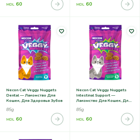
60
60
MDL
MDL
Necon Cat Veggy Nuggets
Necon Cat Veggy Nuggets
Dental — Лакомство Для
Intestinal Support —
Кошек, Для Здоровья Зубов
Лакомство Для Кошек, Для
Здоровья
85g
85g
Пищеварительной Системы
60
60
MDL
MDL