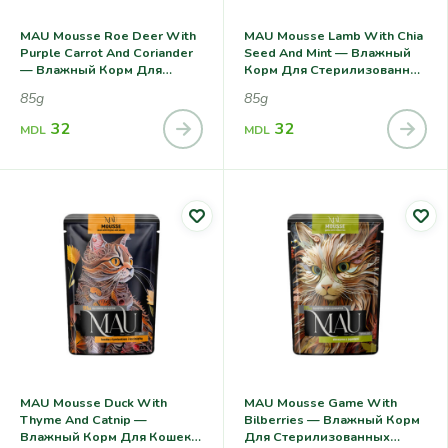
MAU Mousse Roe Deer With
MAU Mousse Lamb With Chia
Purple Carrot And Coriander
Seed And Mint — Влажный
— Влажный Корм Для
Корм Для Cтерилизованных
Кошек, С Косулей,
Кошек, С Ягненком,
85g
85g
Фиолетовой Морковью И
Семенами Чия И Мятой
Кориандром
32
32
MDL
MDL
MAU Mousse Duck With
MAU Mousse Game With
Thyme And Catnip —
Bilberries — Влажный Корм
Влажный Корм Для Кошек,
Для Cтерилизованных