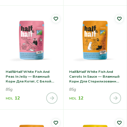
Half&Half White Fish And
Half&Half White Fish And
Peas In Jelly — Влажный
Carrots In Sauce — Влажный
Корм Для Котят, С Белой
Корм Для Стерилизованных
Рыбой И Горохом В Желе
Кошек, С Белой Рыбой И
85g
85g
Морковью В Соусе
12
12
MDL
MDL