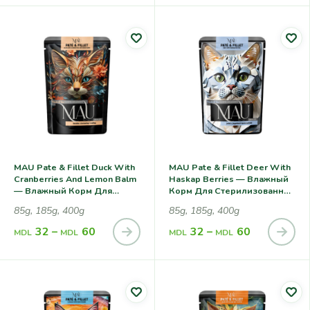
MAU Pate & Fillet Duck With
MAU Pate & Fillet Deer With
Cranberries And Lemon Balm
Haskap Berries — Влажный
— Влажный Корм Для
Корм Для Cтерилизованных
Cтерилизованных Кошек, С
Кошек, С Олениной И
85g, 185g, 400g
85g, 185g, 400g
Уткой, Клюквой И Мелиссой
Ягодами Жимолости
32
–
60
32
–
60
MDL
MDL
MDL
MDL