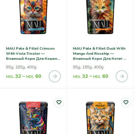
MAU Pate & Fillet Crimson
MAU Pate & Fillet Duck With
With Viola Tricolor —
Mango And Rosehip —
Влажный Корм Для Кошек,
Влажный Корм Для Котят С
С Морским Окунем И
Уткой, Манго И
85g, 185g, 400g
85g, 185g, 400g
Фиалкой
Шиповником
32
–
60
32
–
60
MDL
MDL
MDL
MDL