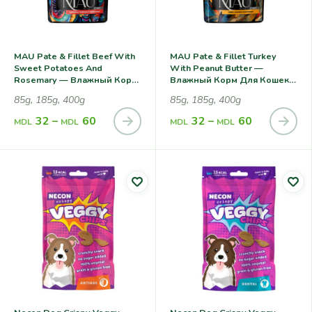
MAU Pate & Fillet Beef With
MAU Pate & Fillet Turkey
Sweet Potatoes And
With Peanut Butter —
Rosemary — Влажный Корм
Влажный Корм Для Кошек С
Для Кошек С Говядиной,
Индейкой И Арахисовой
85g, 185g, 400g
85g, 185g, 400g
Сладким Картофелем И
Пастой
Розмарином
32
–
60
32
–
60
MDL
MDL
MDL
MDL