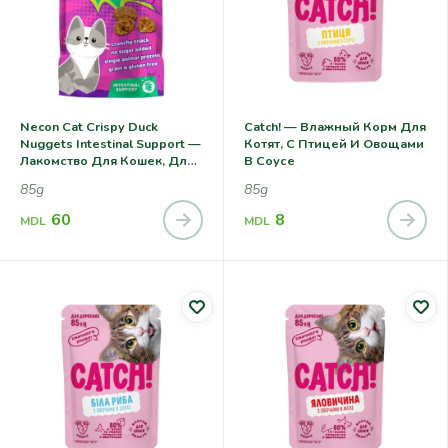
Necon Cat Crispy Duck
Catch! — Влажный Корм Для
Nuggets Intestinal Support —
Котят, С Птицей И Овощами
Лакомство Для Кошек, Для
В Соусе
Здоровья
85g
85g
Пищеварительной Системы
60
8
MDL
MDL