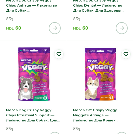
Necon Dog Crispy Veggy
Necon Dog Crispy Veggy
Chips Antiage — Лакомство
Chips Dental — Лакомство
Для Собак,
Для Собак, Для Здоровья
Антиоксидантная Защита
Зубов
85g
85g
60
60
MDL
MDL
Necon Dog Crispy Veggy
Necon Cat Crispy Veggy
Chips Intestinal Support —
Nuggets Antiage —
Лакомство Для Собак, Для
Лакомство Для Кошек,
Здоровья
Антиоксидантная Защита
85g
85g
Пищеварительной Системы