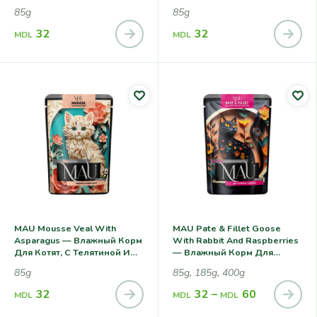
С Уткой, Тимьяном И
Кошек, С Дичью И
85g
85g
Кошачьей Мятой
Черникой
32
32
MDL
MDL
MAU Mousse Veal With
MAU Pate & Fillet Goose
Asparagus — Влажный Корм
With Rabbit And Raspberries
Для Котят, С Телятиной И
— Влажный Корм Для
Спаржей
Cтерилизованных Кошек, С
85g
85g, 185g, 400g
Гусем, Кроликом И Малиной
32
32
–
60
MDL
MDL
MDL