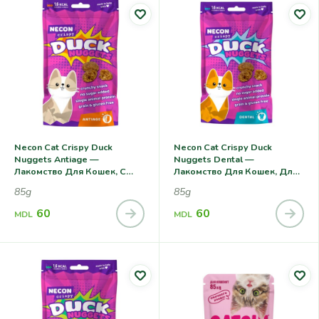
Necon Cat Crispy Duck
Necon Сat Crispy Duck
Nuggets Antiage —
Nuggets Dental —
Лакомство Для Кошек, С
Лакомство Для Кошек, Для
Уткой, Антиоксидантная
Здоровья Зубов
85g
85g
Защита
60
60
MDL
MDL