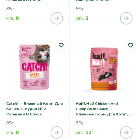
85g
85g
8
8
MDL
MDL
Catch! — Влажный Корм Для
Half&Half Chicken And
Кошек, С Курицей И
Pumpkin In Sauce —
Овощами В Соусе
Влажный Корм Для Котят, С
Курицей И Тыквой
85g
85g
8
12
MDL
MDL