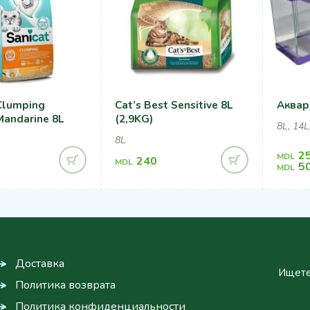
Clumping
Cat’s Best Sensitive 8L
Аквар
Mandarine 8L
(2,9KG)
8L, 14L
8L
2
MDL
240
MDL
5
MDL
Доставка
Ищете
Политика возврата
Политика конфиденциальности