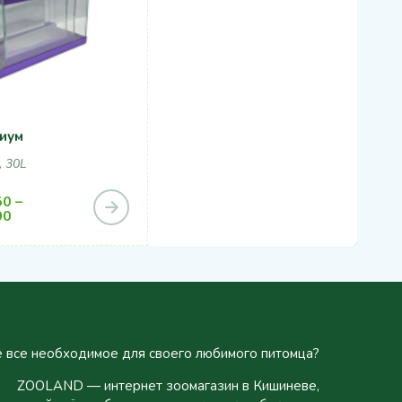
иум
, 30L
50
–
00
 все необходимое для своего любимого питомца?
ZOOLAND — интернет зоомагазин в Кишиневе,