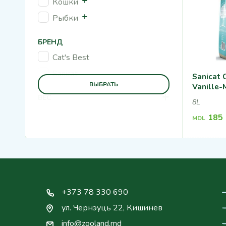
Кошки
Рыбки
БРЕНД
Cat's Best
Sanicat
Sanicat 
ВЫБРАТЬ
Vanille-
+
ВЕС
8L
185
MDL
+373 78 330 690
ул. Чернэуць 22, Кишинев
info@zooland.md