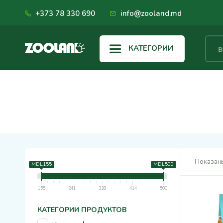
+373 78 330 690
info@zooland.md
КАТЕГОРИИ
Показаны
MDL155
MDL500
155
241
328
414
500
КАТЕГОРИИ ПРОДУКТОВ