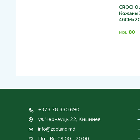
CROCI О
Кожаный
46CMx2
80
MDL
+373 78 330 690
ул. Чернэуць 22, Кишинев
info@zooland.md
Пн - Вс: 09:00 - 20:00