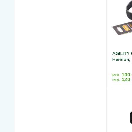
AGILITY
Нейлон,
100
MDL
130
MDL