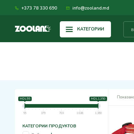
+373 78 330 690
info@zooland.md
КАТЕГОРИИ
Показано
MDL55
MDL1,350
55
379
703
1,026
1,350
КАТЕГОРИИ ПРОДУКТОВ