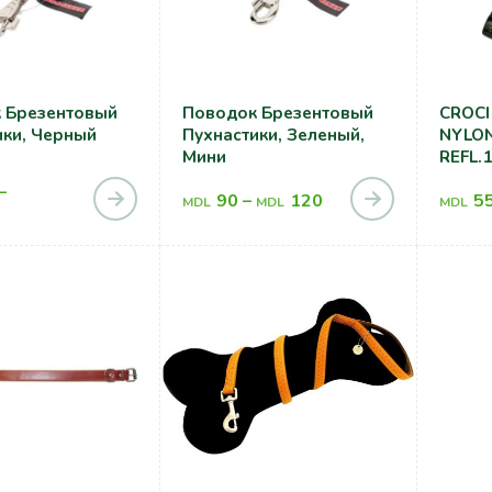
 Брезентовый
Поводок Брезентовый
CROCI
ики, Черный
Пухнастики, Зеленый,
NYLO
Мини
REFL.
MIL.G
–
90
–
120
5
MDL
MDL
MDL