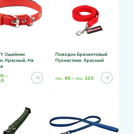
TY Ошейник
Поводок Брезентовый
н, Красный, На
Пухнастики, Красный
ке
05
–
90
–
120
MDL
MDL
30