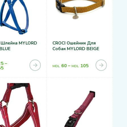
 Шлейка MYLORD
CROCI Ошейник Для
BLUE
Собак MYLORD BEIGE
25
–
60
–
105
MDL
MDL
55