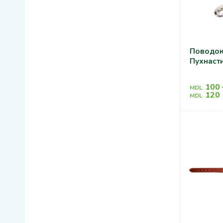
Поводок
Пухнаст
100
MDL
120
MDL