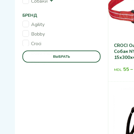
Собаки
БРЕНД
Agility
Bobby
Croci
CROCI О
Собак N
Duvo Plus
ВЫБРАТЬ
15x300x
Пухнастики
55
–
MDL