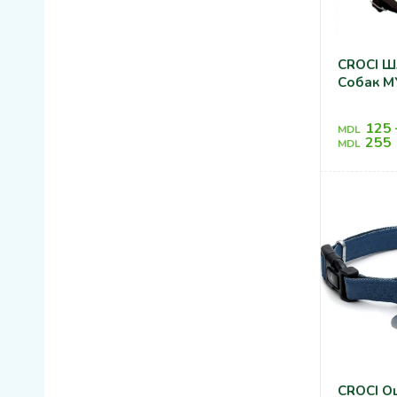
CROCI Ш
Собак M
125
MDL
255
MDL
CROCI О