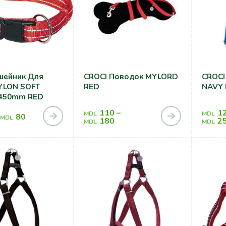
шейник Для
CROCI Поводок MYLORD
CROCI
YLON SOFT
RED
NAVY 
450mm RED
110
–
1
MDL
MDL
80
MDL
180
2
MDL
MDL