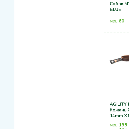
Собак M
BLUE
60
–
MDL
AGILITY
Кожаный
14mm X
195
MDL