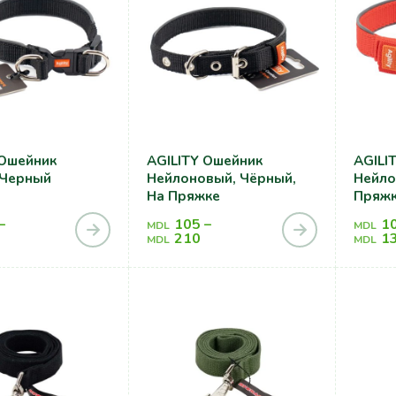
 Ошейник
AGILITY Ошейник
AGILI
 Черный
Нейлоновый, Чёрный,
Нейло
На Пряжке
Пряж
–
105
–
1
MDL
MDL
210
1
MDL
MDL