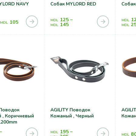
YLORD NAVY
Собак MYLORD RED
Собак
125
–
1
MDL
MDL
105
MDL
145
2
MDL
MDL
 Поводок
AGILITY Поводок
AGILI
 , Коричневый
Кожаный , Черный
Кожан
1200mm
–
195
–
MDL
8
MDL