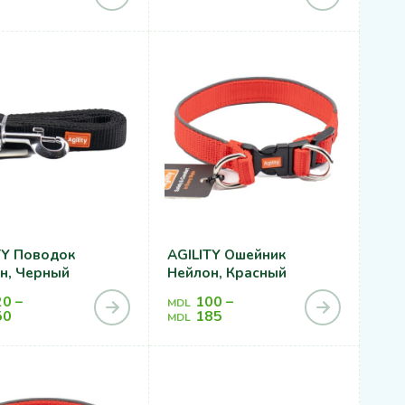
одок
AGILITY Ошейник
н, Черный
Нейлон, Красный
20
–
100
–
MDL
50
185
MDL