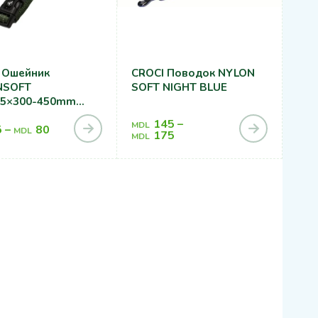
 Ошейник
CROCI Поводок NYLON
NSOFT
SOFT NIGHT BLUE
15×300-450mm
REEN
145
–
MDL
5
–
80
MDL
175
MDL