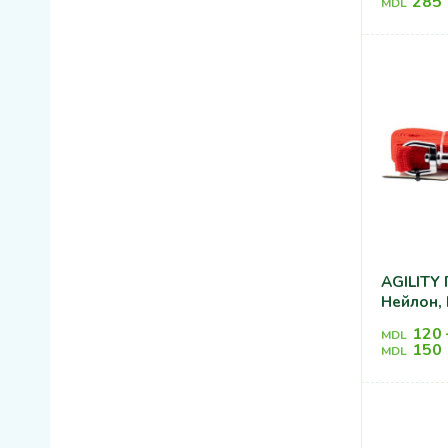
285
MDL
AGILITY Поводок
Нейлон,
120
MDL
150
MDL