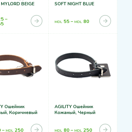
 MYLORD BEIGE
SOFT NIGHT BLUE
25
–
55
–
80
MDL
MDL
55
TY Ошейник
AGILITY Ошейник
ый, Коричневый
Кожаный, Черный
0
–
250
80
–
250
MDL
MDL
MDL