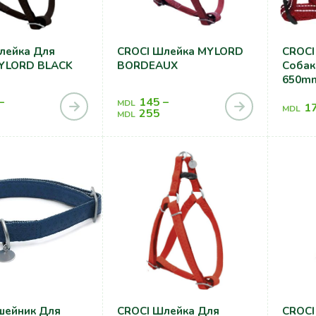
лейка Для
CROCI Шлейка MYLORD
CROCI
YLORD BLACK
BORDEAUX
Собак
650m
–
145
–
MDL
1
MDL
255
MDL
шейник Для
CROCI Шлейка Для
CROCI