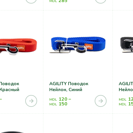
285
MDL
AGILITY Поводок
AGILITY Пов
 Красный
Нейлон, Синий
Нейло
–
120
–
1
MDL
MDL
150
1
MDL
MDL