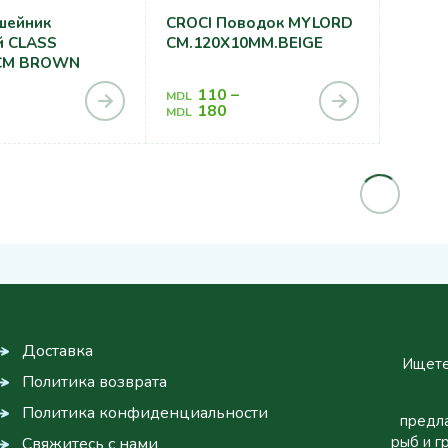
шейник
CROCI Поводок MYLORD
 CLASS
CM.120X10MM.BEIGE
CM BROWN
110
–
MDL
180
MDL
Доставка
Ищете
Политика возврата
Политика конфиденциальности
предла
рыб и г
Свяжитесь с нами