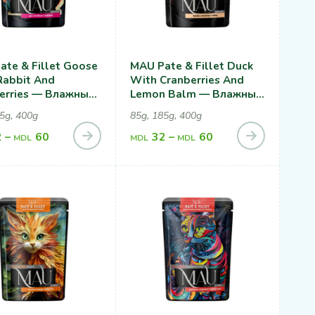
ate & Fillet Goose
MAU Pate & Fillet Duck
Rabbit And
With Cranberries And
erries — Влажный
Lemon Balm — Влажный
Для
Корм Для
5g, 400g
85g, 185g, 400g
лизованных
Cтерилизованных
 С Гусем,
2
–
60
Кошек, С Уткой, Клюквой
32
–
60
MDL
MDL
MDL
ком И Малиной
И Мелиссой