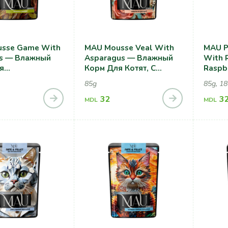
sse Game With
MAU Mousse Veal With
MAU P
es — Влажный
Asparagus — Влажный
With 
я
Корм Для Котят, С
Raspb
зованных
Телятиной И Спаржей
Корм 
85g
85g, 18
С Дичью И
Cтери
й
32
Кошек,
3
MDL
MDL
Кроли