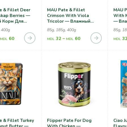
 & Fillet Deer
MAU Pate & Fillet
MAU Pa
kap Berries —
Crimson With Viola
With 
 Корм Для
Tricolor — Влажный
— Вла
зованных
Корм Для Кошек, С
Котят 
, 400g
85g, 185g, 400g
85g, 18
С Олениной И
Морским Окунем И
Шипо
 Жимолости
60
Фиалкой
32
–
60
3
MDL
MDL
MDL
MDL
 & Fillet Turkey
Flipper Pate For Dog
Ciao J
nut Butter —
With Chicken —
Flavou