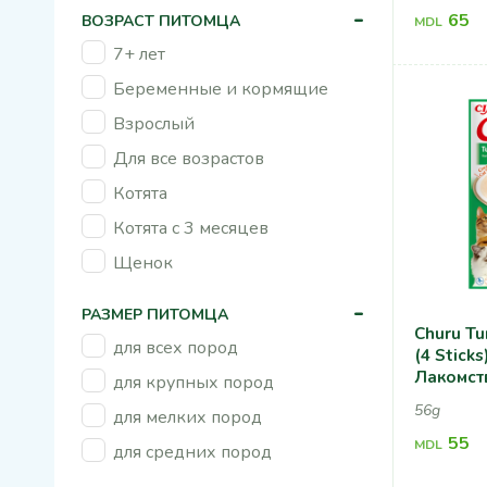
-
65
ВОЗРАСТ ПИТОМЦА
MDL
7+ лет
Беременные и кормящие
Взрослый
Для все возрастов
Котята
Котята с 3 месяцев
Щенок
-
РАЗМЕР ПИТОМЦА
Churu Tu
для всех пород
(4 Stick
Лакомст
для крупных пород
Тунец С
56g
для мелких пород
55
MDL
для средних пород