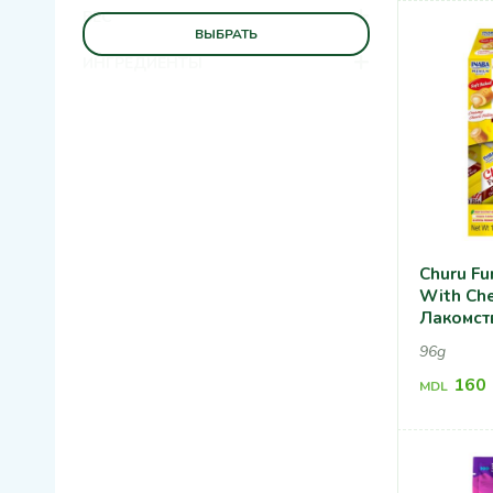
+
ВЕС
ВЫБРАТЬ
+
ИНГРЕДИЕНТЫ
Churu Fu
With Ch
Лакомст
Курицей
96g
160
MDL