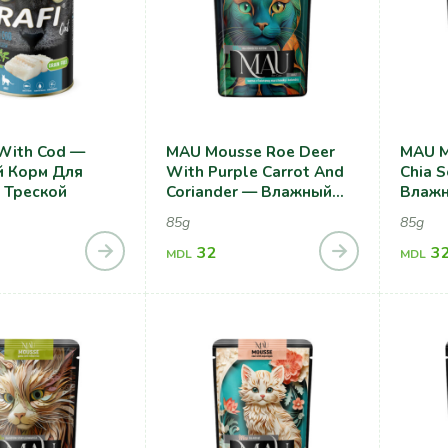
 With Cod —
MAU Mousse Roe Deer
MAU M
 Корм Для
With Purple Carrot And
Chia 
 Треской
Coriander — Влажный
Влажн
Корм Для Кошек, С
Cтери
85g
85g
Косулей, Фиолетовой
Кошек
Морковью И
32
Семен
3
MDL
MDL
Кориандром