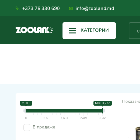
+373 78 330 690
info@zooland.md
КАТЕГОРИИ
Показано
MDL0
MDL3,265
0
816
1,633
2,449
3,265
В продаже