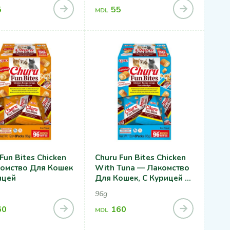
5
55
MDL
Fun Bites Chicken
Churu Fun Bites Chicken
омство Для Кошек
With Tuna — Лакомство
ицей
Для Кошек, С Курицей И
Тунцом
96g
60
160
MDL