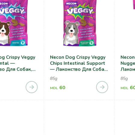
g Crispy Veggy
Necon Dog Crispy Veggy
Necon
ntal —
Chips Intestinal Support
Nugge
во Для Собак,
— Лакомство Для Собак,
Лаком
ровья Зубов
Для Здоровья
Антио
85g
85g
Пищеварительной
Защит
Системы
60
6
MDL
MDL