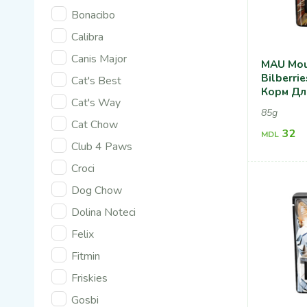
Bonacibo
Calibra
Canis Major
MAU Mou
Bilberri
Cat's Best
Корм Дл
Cat's Way
Cтерили
85g
Кошек, 
Cat Chow
Чернико
32
MDL
Club 4 Paws
Croci
Dog Chow
Dolina Noteci
Felix
Fitmin
Friskies
Gosbi