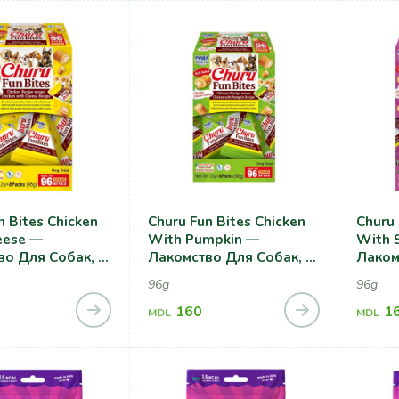
n Bites Chicken
Churu Fun Bites Chicken
Churu 
eese —
With Pumpkin —
With 
во Для Собак, С
Лакомство Для Собак, С
Лаком
 И Сыром
Курицей И Тыквой
Куриц
96g
96g
Карто
160
1
MDL
MDL