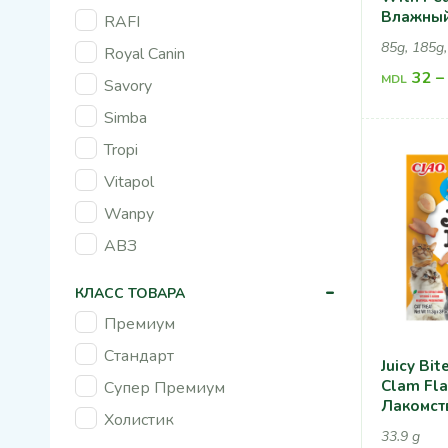
Влажный
RAFI
Кошек С
85g, 185g
Royal Canin
Арахисо
32
–
MDL
Savory
Simba
Tropi
Vitapol
Wanpy
АВЗ
-
КЛАСС ТОВАРА
Премиум
Стандарт
Juicy Bit
Clam Fl
Супер Премиум
Лакомст
Холистик
Рыбой И
33.9 g