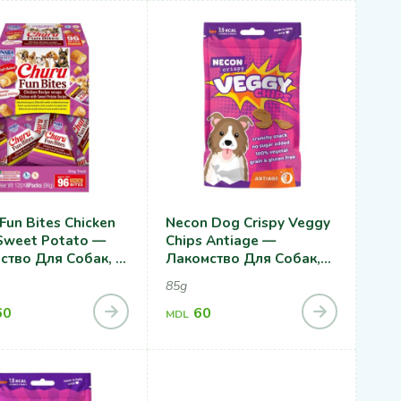
Fun Bites Chicken
Necon Dog Crispy Veggy
Sweet Potato —
Chips Antiage —
ство Для Собак, С
Лакомство Для Собак,
ей И Сладким
Антиоксидантная
85g
фелем
Защита
60
60
MDL