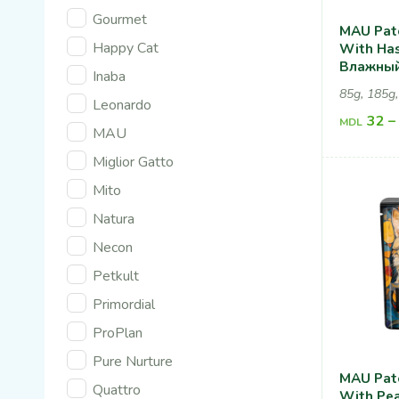
Gourmet
MAU Pate
Happy Cat
With Has
Влажный
Inaba
Cтерили
85g, 185g
Кошек, 
Leonardo
Ягодами
32
–
MDL
MAU
Miglior Gatto
Mito
Natura
Necon
Petkult
Primordial
ProPlan
Pure Nurture
MAU Pate
Quattro
With Pea