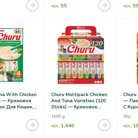
55
5
MDL
MDL
na With Chicken
Churu Multipack Chicken
Churu 
s) — Кремовое
And Tuna Varieties (120
— Лак
во Для Кошек,
Sticks) — Кремовое
С Кур
 Курицей
Лакомство Для Кошек,
1680 g
96g
Курица С Тунцом
Ассорти
1,440
1
MDL
MDL