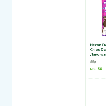
Necon Do
Chips De
Лакомст
Для Здо
85g
60
MDL