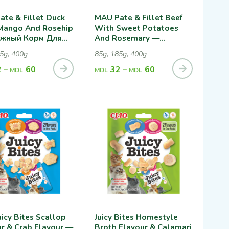
te & Fillet Duck
MAU Pate & Fillet Beef
Mango And Rosehip
With Sweet Potatoes
жный Корм Для
And Rosemary —
С Уткой, Манго И
Влажный Корм Для
5g, 400g
85g, 185g, 400g
вником
Кошек С Говядиной,
2
–
60
Сладким Картофелем И
32
–
60
MDL
MDL
MDL
Розмарином
uicy Bites Scallop
Juicy Bites Homestyle
r & Crab Flavour —
Broth Flavour & Calamari