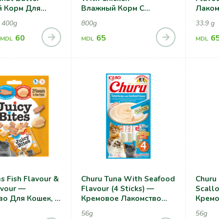
 Корм Для
Влажный Корм С
Лаком
 Индейкой И
Курицей, Для Собак
Морск
, 400g
800g
33.9 g
вой Пастой
Краб
60
65
6
MDL
MDL
MDL
es Fish Flavour &
Churu Tuna With Seafood
Churu
avour —
Flavour (4 Sticks) —
Scallo
во Для Кошек, С
Кремовое Лакомство
Кремо
 Моллюсками
Для Кошек, Тунец С
Для К
56g
56g
Морепродуктами
Гребе