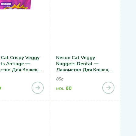
 Cat Crispy Veggy
Necon Cat Veggy
ts Antiage —
Nuggets Dental —
ство Для Кошек,
Лакомство Для Кошек,
ксидантная
Для Здоровья Зубов
85g
а
0
60
MDL