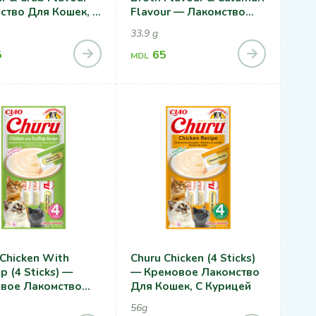
ство Для Кошек, С
Flavour — Лакомство
им Гребешком И
Для Кошек, Cо Вкусов
33.9 g
ом
Домашнего Бульона И
5
Кальмара
65
MDL
 Chicken With
Churu Chicken (4 Sticks)
p (4 Sticks) —
— Кремовое Лакомство
вое Лакомство
Для Кошек, С Курицей
ошек, Курица С
56g
шком