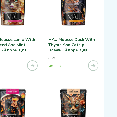
ousse Lamb With
MAU Mousse Duck With
Seed And Mint —
Thyme And Catnip —
ый Корм Для
Влажный Корм Для
лизованных
Кошек, С Уткой,
85g
, С Ягненком,
Тимьяном И Кошачьей
ами Чия И Мятой
2
Мятой
32
MDL