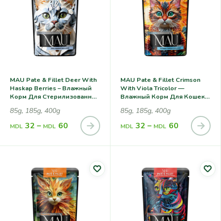
MAU Pate & Fillet Deer With
MAU Pate & Fillet Crimson
Haskap Berries – Влажный
With Viola Tricolor —
Корм Для Cтерилизованных
Влажный Корм Для Кошек,
Кошек, С Олениной И
С Морским Окунем И
85g, 185g, 400g
85g, 185g, 400g
Ягодами Жимолости
Фиалкой
32
–
60
32
–
60
MDL
MDL
MDL
MDL