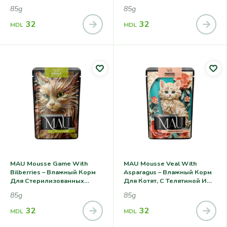
Кошек, С Ягненком,
Тимьяном И Кошачьей
85g
85g
Семенами Чия И Мятой
Мятой
32
32
MDL
MDL
MAU Mousse Game With
MAU Mousse Veal With
Bilberries – Влажный Корм
Asparagus – Влажный Корм
Для Cтерилизованных
Для Котят, С Телятиной И
Кошек, С Дичью И
Спаржей
85g
85g
Черникой
32
32
MDL
MDL