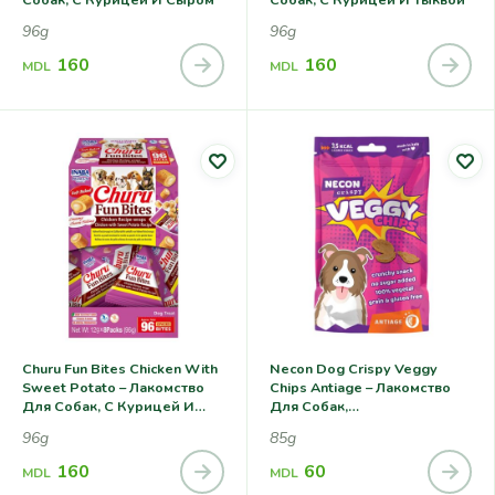
96g
96g
160
160
MDL
MDL
Churu Fun Bites Chicken With
Necon Dog Crispy Veggy
Sweet Potato – Лакомство
Chips Antiage – Лакомство
Для Собак, С Курицей И
Для Собак,
Сладким Картофелем
Антиоксидантная Защита
96g
85g
160
60
MDL
MDL