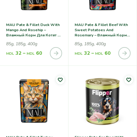
MAU Pate & Fillet Duck With
MAU Pate & Fillet Beef With
Mango And Rosehip –
Sweet Potatoes And
Влажный Корм Для Котят С
Rosemary – Влажный Корм
Уткой, Манго И
Для Кошек С Говядиной,
85g, 185g, 400g
85g, 185g, 400g
Шиповником
Сладким Картофелем И
Розмарином
32
–
60
32
–
60
MDL
MDL
MDL
MDL