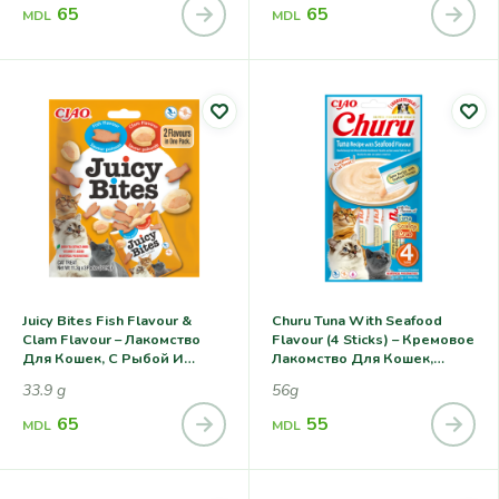
65
65
MDL
MDL
Juicy Bites Fish Flavour &
Churu Tuna With Seafood
Clam Flavour – Лакомство
Flavour (4 Sticks) – Кремовое
Для Кошек, С Рыбой И
Лакомство Для Кошек,
Моллюсками
Тунец С Морепродуктами
33.9 g
56g
65
55
MDL
MDL