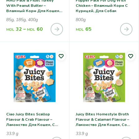
MAU Pate & Fillet Turkey
Flipper Pate For Dog With
With Peanut Butter –
Chicken – Влажный Корм С
Влажный Корм Для Кошек С
Курицей, Для Собак
Индейкой И Арахисовой
85g, 185g, 400g
800g
Пастой
32
–
60
65
MDL
MDL
MDL
Ciao Juicy Bites Scallop
Juicy Bites Homestyle Broth
Flavour & Crab Flavour –
Flavour & Calamari Flavour –
Лакомство Для Кошек, С
Лакомство Для Кошек, Cо
Морским Гребешком И
Вкусов Домашнего Бульона
33.9 g
33.9 g
Крабом
И Кальмара