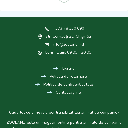
Necon Cat Crispy Veggy
Necon Cat Veggy Nuggets
Nuggets Antiage – Лакомство
Dental – Лакомство Для
Для Кошек,
Кошек, Для Здоровья Зубов
Антиоксидантная Защита
85g
85g
60
60
MDL
MDL