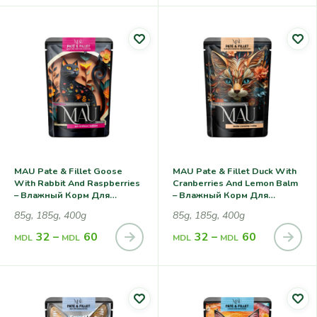
MAU Pate & Fillet Goose
MAU Pate & Fillet Duck With
With Rabbit And Raspberries
Cranberries And Lemon Balm
– Влажный Корм Для
– Влажный Корм Для
Cтерилизованных Кошек, С
Cтерилизованных Кошек, С
85g, 185g, 400g
85g, 185g, 400g
Гусем, Кроликом И Малиной
Уткой, Клюквой И Мелиссой
32
–
60
32
–
60
MDL
MDL
MDL
MDL