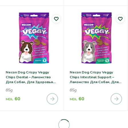
Necon Dog Crispy Veggy
Necon Dog Crispy Veggy
Chips Dental – Лакомство
Chips Intestinal Support –
Для Собак, Для Здоровья
Лакомство Для Собак, Для
Зубов
Здоровья
85g
85g
Пищеварительной Системы
60
60
MDL
MDL