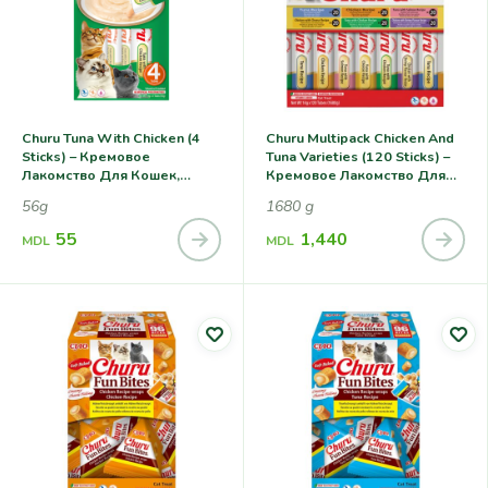
Churu Tuna With Chicken (4
Churu Multipack Chicken And
Sticks) – Кремовое
Tuna Varieties (120 Sticks) –
Лакомство Для Кошек,
Кремовое Лакомство Для
Тунец С Курицей
Кошек, Курица С Тунцом
56g
1680 g
Ассорти
55
1,440
MDL
MDL