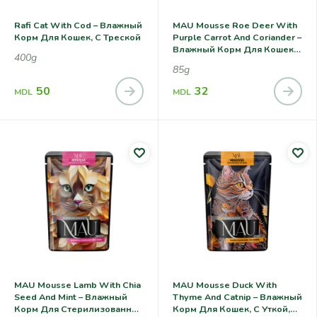
Rafi Cat With Cod – Влажный
MAU Mousse Roe Deer With
Корм Для Кошек, С Треской
Purple Carrot And Coriander –
Влажный Корм Для Кошек,
400g
С Косулей, Фиолетовой
85g
Морковью И Кориандром
50
32
MDL
MDL
MAU Mousse Lamb With Chia
MAU Mousse Duck With
Seed And Mint – Влажный
Thyme And Catnip – Влажный
Корм Для Cтерилизованных
Корм Для Кошек, С Уткой,