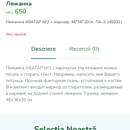
Лежанка
650
MDL
Лежанка АВАТАР №2 + маркер, 46*36*20см, ЛА-2, (45021)
Stoc epuizat
Descriere
Recenzii (0)
Лежанка АВАТАР №2 с маркером. На лежанке можно
писать и стирать текст. Например, написать имя Вашего
питомца. Прочная фактурная ткань, устойчивая к когтям.
В комплект входит маркер со стирателем, размещаемый
в кармане на задней стенке лежанки. Размер лежанки
46х36х20 см.
Selecția Noastră