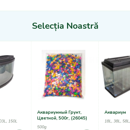
Selecția Noastră
Аквариумный Грунт,
Аквариум
Цветной, 500г, (26045)
103L, 150L
18L, 38L, 58L
500g