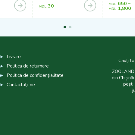
650
–
MDL
30
MDL
1,800
MDL
Livrare
Cauți to
Politica de returnare
ZOOLAND es
Politica de confidențialitate
din Chișinău
pești 
Contactaţi-ne
j