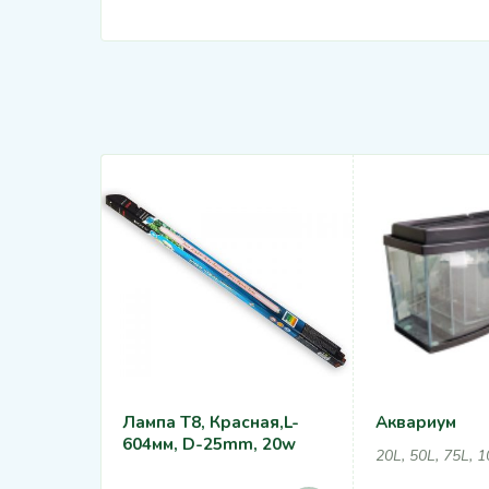
Лампа T8, Красная,L-
Аквариум
604мм, D-25mm, 20w
20L, 50L, 75L, 