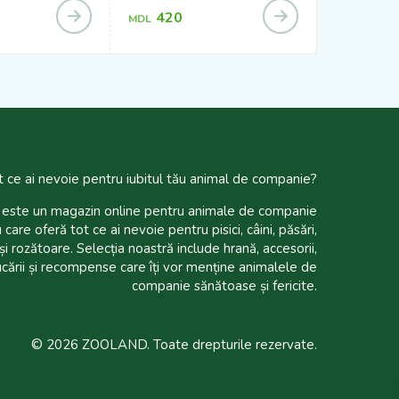
420
520
MDL
MDL
t ce ai nevoie pentru iubitul tău animal de companie?
te un magazin online pentru animale de companie
 care oferă tot ce ai nevoie pentru pisici, câini, păsări,
și rozătoare. Selecția noastră include hrană, accesorii,
ucării și recompense care îți vor menține animalele de
companie sănătoase și fericite.
© 2026 ZOOLAND. Toate drepturile rezervate.