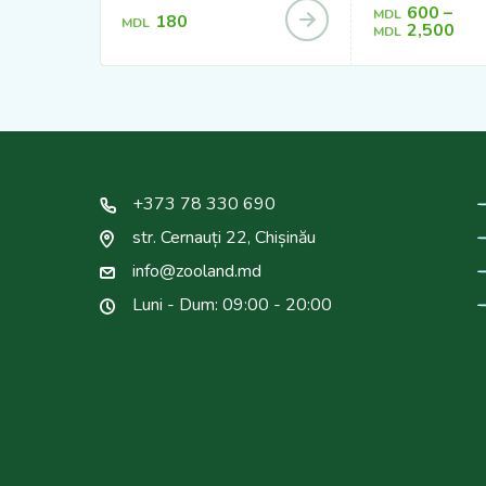
600
–
MDL
180
MDL
2,500
MDL
+373 78 330 690
str. Cernauți 22, Chișinău
info@zooland.md
Luni - Dum: 09:00 - 20:00