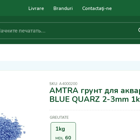
Livrare
Branduri
Contactaţi-ne
SKU:
A4000200
AMTRA грунт для аква
BLUE QUARZ 2-3mm 1k
GREUTATE
1kg
60
MDL