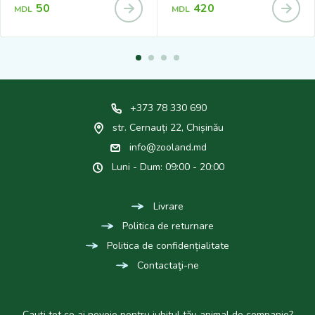
50
420
MDL
MDL
+373 78 330 690
str. Cernauți 22, Chișinău
info@zooland.md
Luni - Dum: 09:00 - 20:00
Livrare
Politica de returnare
Politica de confidențialitate
Contactaţi-ne
Cauți tot ce ai nevoie pentru iubitul tău animal de companie?