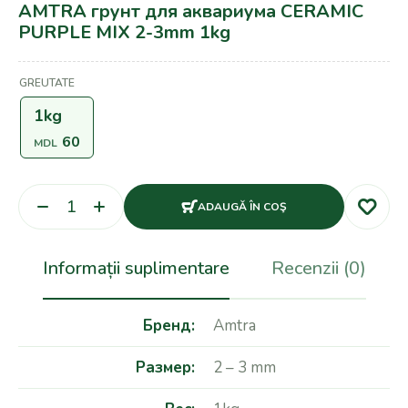
AMTRA грунт для аквариума CERAMIC
PURPLE MIX 2-3mm 1kg
GREUTATE
1kg
60
MDL
ADAUGĂ ÎN COŞ
Informații suplimentare
Recenzii (0)
Бренд
Amtra
Размер
2 – 3 mm