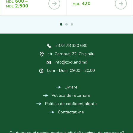
600
–
MDL
420
MDL
2,500
MDL
+373 78 330 690
str. Cernauți 22, Chișinău
info@zooland.md
Luni - Dum: 09:00 - 20:00
Livrare
Politica de returnare
Politica de confidențialitate
Contactaţi-ne
Cauți tot ce ai nevoie pentru iubitul tău animal de companie?