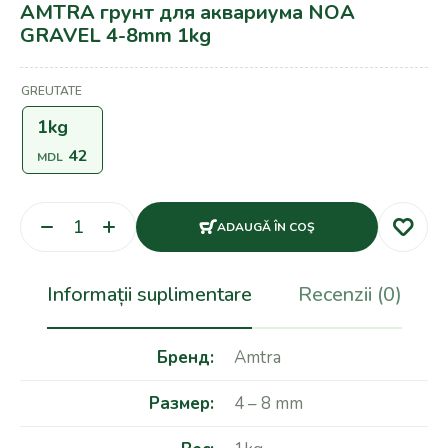
AMTRA грунт для аквариума NOA
GRAVEL 4-8mm 1kg
GREUTATE
1kg
42
MDL
ADAUGĂ ÎN COŞ
Informații suplimentare
Recenzii (0)
Бренд
Amtra
Размер
4 – 8 mm