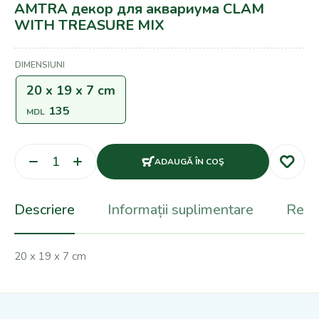
AMTRA декор для аквариума CLAM
WITH TREASURE MIX
DIMENSIUNI
20 x 19 x 7 cm
135
MDL
ADAUGĂ ÎN COŞ
Descriere
Informații suplimentare
Recen
‎20 x 19 x 7 cm