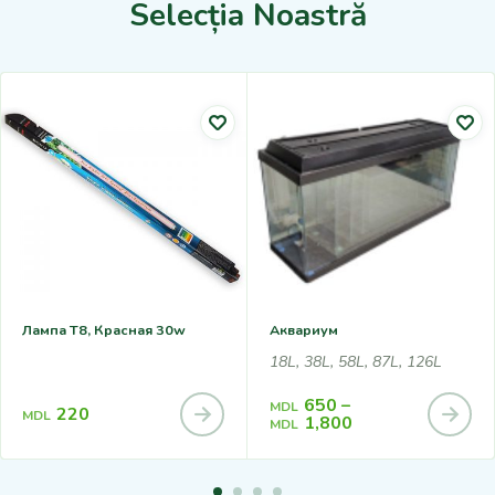
Selecția Noastră
Лампа T8, Красная 30w
Аквариум
18L, 38L, 58L, 87L, 126L
650
–
MDL
220
MDL
1,800
MDL