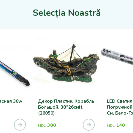
Selecția Noastră
асная 30w
Декор Пластик, Корабль
LED Светил
Большой, 38*26смH,
Погружной, 
(26050)
См, Бело-Г
300
140
MDL
MDL