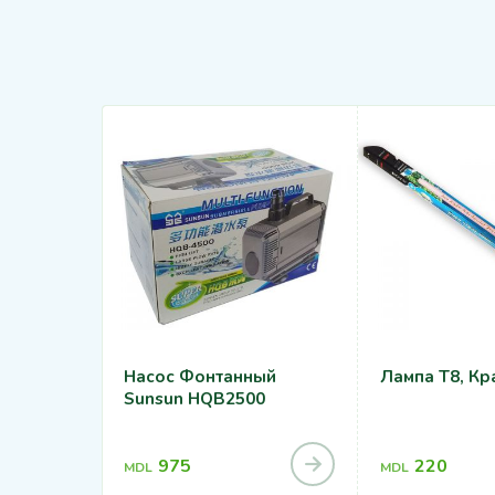
Насос Фонтанный
Лампа T8, Кр
Sunsun HQB2500
975
220
MDL
MDL