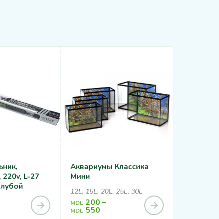
ьник,
Аквариумы Классика
Нагрева
220v, L-27
Мини
200W
олубой
12L, 15L, 20L, 25L, 30L
200
–
MDL
440
MDL
550
MDL