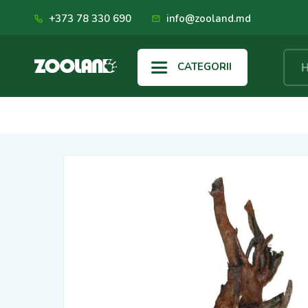
+373 78 330 690
info@zooland.md
CATEGORII