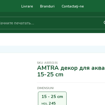
Livrare
Branduri
Contactaţi-ne
SKU:
A8050191
AMTRA декор для ак
15-25 cm
DIMENSIUNI
15 - 25 cm
245
MDL