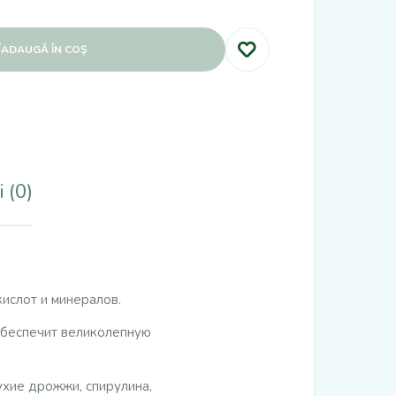
ADAUGĂ ÎN COŞ
 (0)
ислот и минералов.
обеспечит великолепную
хие дрожжи, спирулина,