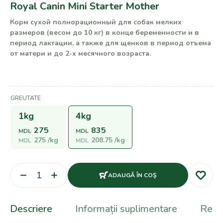
Royal Canin Mini Starter Mother
Корм сухой полнорационный для собак мелких
размеров (весом до 10 кг) в конце беременности и в
период лактации, а также для щенков в период отъема
от матери и до 2-х месячного возраста.
GREUTATE
1kg
4kg
275
835
MDL
MDL
275
/kg
208.75
/kg
MDL
MDL
ADAUGĂ ÎN COŞ
Descriere
Informații suplimentare
Recen