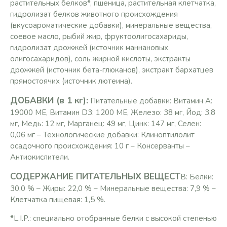
растительных белков*, пшеница, растительная клетчатка,
гидролизат белков животного происхождения
(вкусоароматические добавки), минеральные вещества,
соевое масло, рыбий жир, фруктоолигосахариды,
гидролизат дрожжей (источник мaннановых
олигосахаридов), соль жирной кислоты, экстракты
дрожжей (источник бета-глюканов), экстракт бархатцев
прямостоячих (источник лютеина).
ДОБАВКИ (в 1 кг):
Питательные добавки: Витамин A:
19000 ME, Витамин D3: 1200 ME, Железо: 38 мг, Йод: 3,8
мг, Медь: 12 мг, Марганец: 49 мг, Цинк: 147 мг, Ceлeн:
0,06 мг – Технологические добавки: Клиноптилолит
осадочного происхождения: 10 г – Консерванты –
Антиокислители.
СОДЕРЖАНИЕ ПИТАТЕЛЬНЫХ ВЕЩЕСТ
В: Белки:
30,0 % – Жиры: 22,0 % – Минеральные вещества: 7,9 % –
Клетчатка пищевая: 1,5 %.
*L.I.P.: специально отобранные белки с высокой степенью